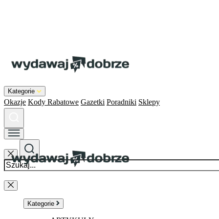
Kategorie
Okazje
Kody Rabatowe
Gazetki
Poradniki
Sklepy
Kategorie