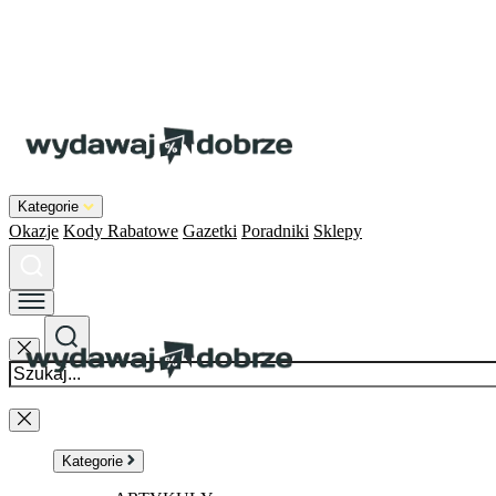
Kategorie
Okazje
Kody Rabatowe
Gazetki
Poradniki
Sklepy
Kategorie