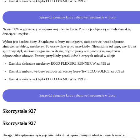
Damskie skórzane klapki ECCO COZMO W za 299 zł
Sprawdź aktualne kody rabatowe i promocje w Ecco
Nawet 50% wyprzedaży w najnowszej ofercie Ecco. Promocją objęte są modele damskie,
dziecięce i męskie.
Wybór jest bardzo duży. Znajdziesz tu buty trekingowe, outdoorowe, wodoodporne,
zimowe, sztyblety, sneakersy. To oczywiście tylko przykłady. Niezależnie od tego, czy lubisz
sportowy styl, szukasz czegoś na co dzień, czy do pracy – z pewnością znajdziesz
odpowiednie obuwie. Poniżej przykłady produktów biorących udział w akcji:
Damskie skórzane sneakersy ECCO FLEXURE RUNNER W za 499 zł
Damskie nubukowe buty outdoor za kostkę Gore-Tex ECCO SOLICE za 689 zł
Damskie skórzane klapki ECCO COZMO W za 299 zł
Sprawdź aktualne kody rabatowe i promocje w Ecco
Skorzystało
927
Skorzystało
927
Uwaga! Akceptowane są wyłącznie linki do sklepów i innych ofert w ramach serwisu.