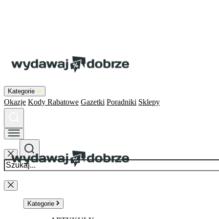
Kategorie
Okazje
Kody Rabatowe
Gazetki
Poradniki
Sklepy
Kategorie