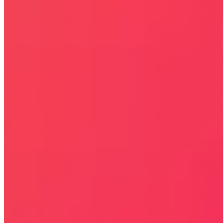
OKAZJE
KODY RABATOWE, KUPONY
GAZETKI PROMOCYJNE
ZA DARMO
BLACK FRIDAY 2026
CYBER MONDAY 2026
WALENTYNKI 2026
Rabaty
KIM JESTEŚMY
JAK UŻYĆ KOD RABATOWY
REGULAMIN SERWISU
Kontakt