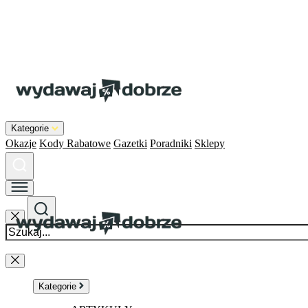
Kategorie
Okazje
Kody Rabatowe
Gazetki
Poradniki
Sklepy
Kategorie