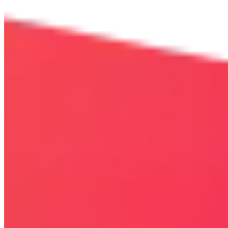
Bezpieczna strona
Połączenie szyfrowane
certyfikatem SSL
COPYRIGHT © WYDAWAJDOBRZE.COM WSZYSTKIE
PRAWA ZASTRZEŻONE. Wszystkie użyte na niniejszej stronie
internetowej znaki towarowe i nazwy firmowe lub towarowe należą
lub/i są zastrzeżone przez ich właścicieli i zostały użyte wyłącznie w
celach informacyjnych.
STRONY