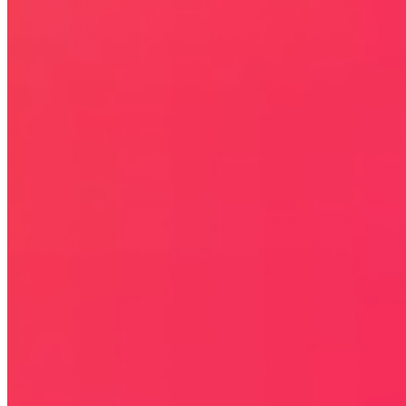
KONTAKT
NEWSLETTER
Bezpieczna strona
Połączenie szyfrowane
certyfikatem SSL
COPYRIGHT © WYDAWAJDOBRZE.COM WSZYSTKIE
PRAWA ZASTRZEŻONE. Wszystkie użyte na niniejszej stronie
internetowej znaki towarowe i nazwy firmowe lub towarowe należą
lub/i są zastrzeżone przez ich właścicieli i zostały użyte wyłącznie w
celach informacyjnych.