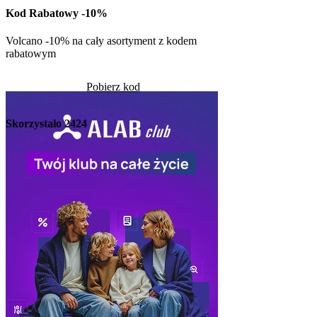
w Kuchni Vikinga
Kod Rabatowy -10%
Pob
Volcano -10% na cały asortyment z kodem
rabatowym
Skorzystało
1282
Pobierz kod
Skorzystało
2424