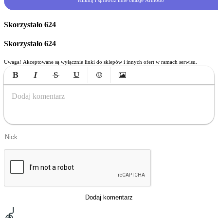
Kliknij i sprawdź inne okazje Armodo
Skorzystało
624
Skorzystało
624
Uwaga! Akceptowane są wyłącznie linki do sklepów i innych ofert w ramach serwisu.
Bold
Italic
Strikethrough
Underline
Emoticons
Insert Image
Dodaj komentarz
Dodaj komentarz