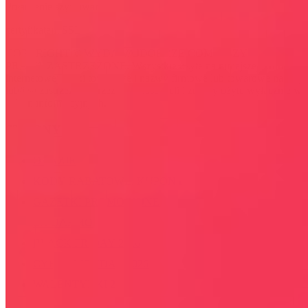
Połączenie szyfrowane
certyfikatem SSL
COPYRIGHT © WYDAWAJDOBRZE.COM WSZYSTKIE
PRAWA ZASTRZEŻONE. Wszystkie użyte na niniejszej stronie
internetowej znaki towarowe i nazwy firmowe lub towarowe należą
lub/i są zastrzeżone przez ich właścicieli i zostały użyte wyłącznie w
celach informacyjnych.
STRONY
OKAZJE
KODY RABATOWE, KUPONY
GAZETKI PROMOCYJNE
ZA DARMO
BLACK FRIDAY 2026
CYBER MONDAY 2026
WALENTYNKI 2026