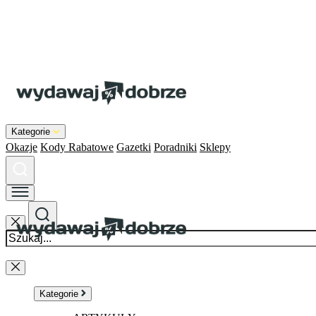
Kategorie
Okazje
Kody Rabatowe
Gazetki
Poradniki
Sklepy
Kategorie