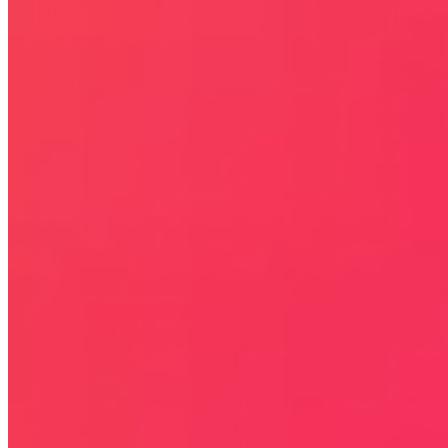
Rabaty
KIM JESTEŚMY
JAK UŻYĆ KOD RABATOWY
REGULAMIN SERWISU
Kontakt
KONTAKT
NEWSLETTER
Bezpieczna strona
Połączenie szyfrowane
certyfikatem SSL
COPYRIGHT © WYDAWAJDOBRZE.COM WSZYSTKIE