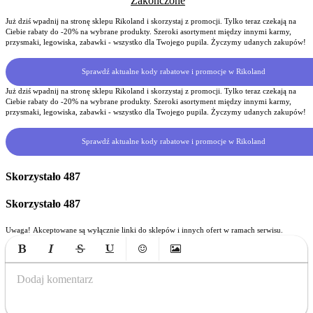
Zakończone
Już dziś wpadnij na stronę sklepu Rikoland i skorzystaj z promocji. Tylko teraz czekają na
Ciebie rabaty do -20% na wybrane produkty. Szeroki asortyment między innymi karmy,
przysmaki, legowiska, zabawki - wszystko dla Twojego pupila. Życzymy udanych zakupów!
Sprawdź aktualne kody rabatowe i promocje w Rikoland
Już dziś wpadnij na stronę sklepu Rikoland i skorzystaj z promocji. Tylko teraz czekają na
Ciebie rabaty do -20% na wybrane produkty. Szeroki asortyment między innymi karmy,
przysmaki, legowiska, zabawki - wszystko dla Twojego pupila. Życzymy udanych zakupów!
Sprawdź aktualne kody rabatowe i promocje w Rikoland
Skorzystało
487
Skorzystało
487
Uwaga! Akceptowane są wyłącznie linki do sklepów i innych ofert w ramach serwisu.
Bold
Italic
Strikethrough
Underline
Emoticons
Insert Image
Dodaj komentarz