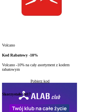
Kuchnia Vikinga
Kod Rabatowy -30
Volcano
Kod rabatowy -30% n
w Kuchni Vikinga
Kod Rabatowy -10%
Pob
Volcano -10% na cały asortyment z kodem
rabatowym
Skorzystało
1233
Pobierz kod
Skorzystało
2417