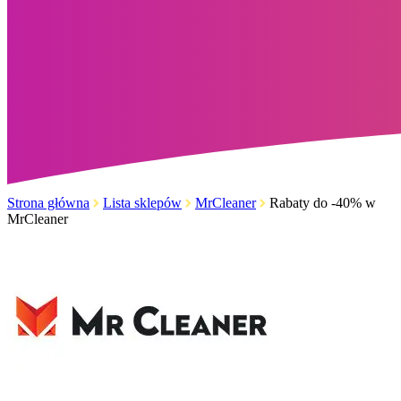
Strona główna
Lista sklepów
MrCleaner
Rabaty do -40% w
MrCleaner