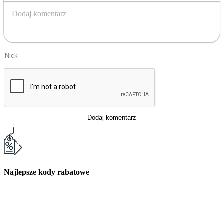
Bold
Italic
Strikethrough
Underline
Emoticons
Insert Image
Dodaj komentarz
Dodaj komentarz
Najlepsze kody rabatowe