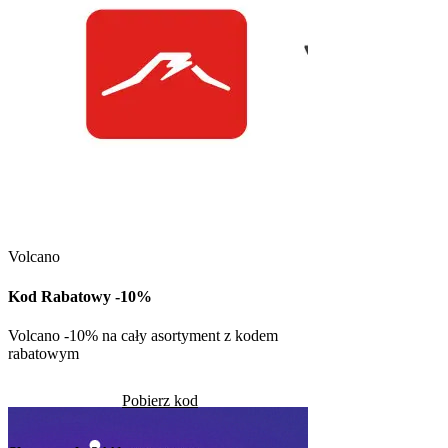
Kuchnia Vikinga
Kod Rabatowy -30
Volcano
Kod rabatowy -30% n
w Kuchni Vikinga
Kod Rabatowy -10%
Pob
Volcano -10% na cały asortyment z kodem
rabatowym
Skorzystało
1328
Pobierz kod