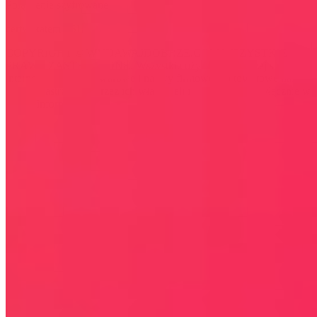
Połączenie szyfrowane
certyfikatem SSL
COPYRIGHT © WYDAWAJDOBRZE.COM WSZYSTKIE
PRAWA ZASTRZEŻONE. Wszystkie użyte na niniejszej stronie
internetowej znaki towarowe i nazwy firmowe lub towarowe należą
lub/i są zastrzeżone przez ich właścicieli i zostały użyte wyłącznie w
celach informacyjnych.