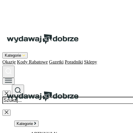
Kategorie
Okazje
Kody Rabatowe
Gazetki
Poradniki
Sklepy
Kategorie