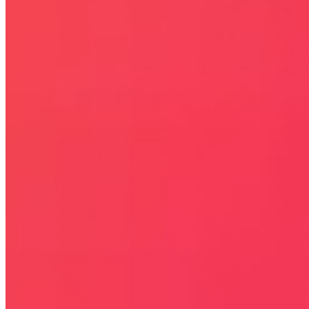
Bezpieczna strona
Połączenie szyfrowane
certyfikatem SSL
COPYRIGHT © WYDAWAJDOBRZE.COM WSZYSTKIE
PRAWA ZASTRZEŻONE. Wszystkie użyte na niniejszej stronie
internetowej znaki towarowe i nazwy firmowe lub towarowe należą
lub/i są zastrzeżone przez ich właścicieli i zostały użyte wyłącznie w
celach informacyjnych.
STRONY
OKAZJE
KODY RABATOWE, KUPONY
GAZETKI PROMOCYJNE
ZA DARMO
BLACK FRIDAY 2026