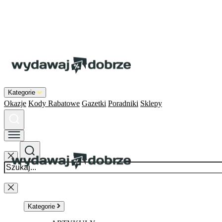
Kategorie
Okazje
Kody Rabatowe
Gazetki
Poradniki
Sklepy
Kategorie