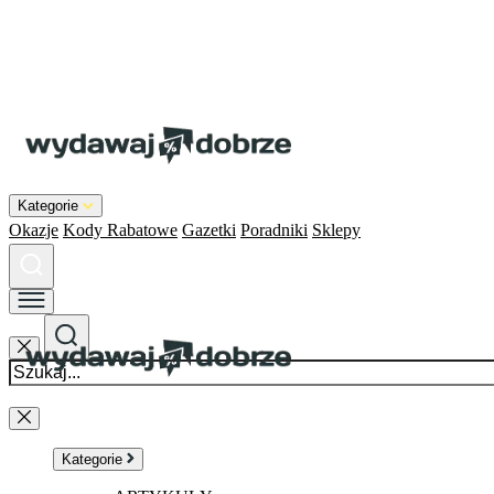
Kategorie
Okazje
Kody Rabatowe
Gazetki
Poradniki
Sklepy
Kategorie