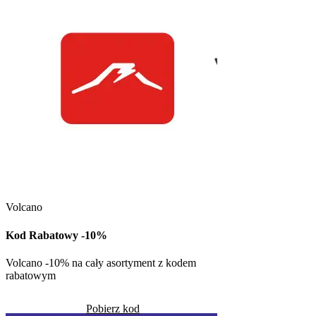
Kuchnia Vikinga
Kod Rabatowy -30
Volcano
Kod rabatowy -30% n
w Kuchni Vikinga
Kod Rabatowy -10%
Pob
Volcano -10% na cały asortyment z kodem
rabatowym
Skorzystało
1283
Pobierz kod