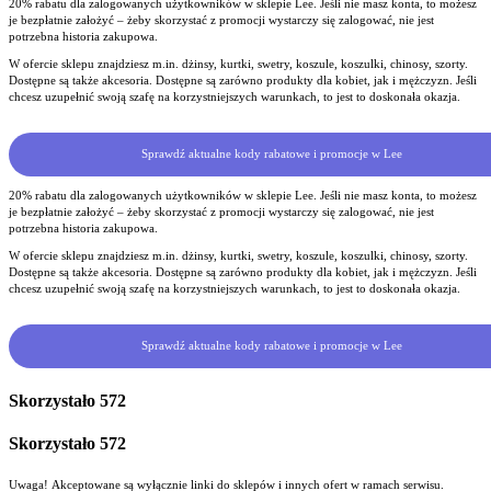
20% rabatu dla zalogowanych użytkowników w sklepie Lee. Jeśli nie masz konta, to możesz
je bezpłatnie założyć – żeby skorzystać z promocji wystarczy się zalogować, nie jest
potrzebna historia zakupowa.
W ofercie sklepu znajdziesz m.in. dżinsy, kurtki, swetry, koszule, koszulki, chinosy, szorty.
Dostępne są także akcesoria. Dostępne są zarówno produkty dla kobiet, jak i mężczyzn. Jeśli
chcesz uzupełnić swoją szafę na korzystniejszych warunkach, to jest to doskonała okazja.
Sprawdź aktualne kody rabatowe i promocje w Lee
20% rabatu dla zalogowanych użytkowników w sklepie Lee. Jeśli nie masz konta, to możesz
je bezpłatnie założyć – żeby skorzystać z promocji wystarczy się zalogować, nie jest
potrzebna historia zakupowa.
W ofercie sklepu znajdziesz m.in. dżinsy, kurtki, swetry, koszule, koszulki, chinosy, szorty.
Dostępne są także akcesoria. Dostępne są zarówno produkty dla kobiet, jak i mężczyzn. Jeśli
chcesz uzupełnić swoją szafę na korzystniejszych warunkach, to jest to doskonała okazja.
Sprawdź aktualne kody rabatowe i promocje w Lee
Skorzystało
572
Skorzystało
572
Uwaga! Akceptowane są wyłącznie linki do sklepów i innych ofert w ramach serwisu.