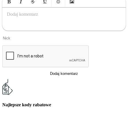
Bold
Italic
Strikethrough
Underline
Emoticons
Insert Image
Dodaj komentarz
Dodaj komentarz
Najlepsze kody rabatowe