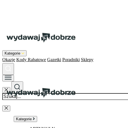
Kategorie
Okazje
Kody Rabatowe
Gazetki
Poradniki
Sklepy
Kategorie