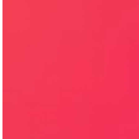
WALENTYNKI 2026
Rabaty
KIM JESTEŚMY
JAK UŻYĆ KOD RABATOWY
REGULAMIN SERWISU
Kontakt
KONTAKT
NEWSLETTER
Bezpieczna strona
Połączenie szyfrowane