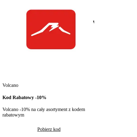
Kuchnia Vikinga
Kod Rabatowy -30
Volcano
Kod rabatowy -30% n
w Kuchni Vikinga
Kod Rabatowy -10%
Pob
Volcano -10% na cały asortyment z kodem
rabatowym
Skorzystało
1270
Pobierz kod