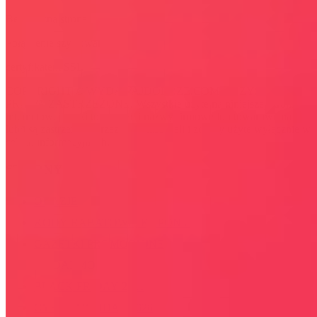
Bezpieczna strona
Połączenie szyfrowane
certyfikatem SSL
COPYRIGHT © WYDAWAJDOBRZE.COM WSZYSTKIE
PRAWA ZASTRZEŻONE. Wszystkie użyte na niniejszej stronie
internetowej znaki towarowe i nazwy firmowe lub towarowe należą
lub/i są zastrzeżone przez ich właścicieli i zostały użyte wyłącznie w
celach informacyjnych.
STRONY
OKAZJE
KODY RABATOWE, KUPONY
GAZETKI PROMOCYJNE
ZA DARMO
BLACK FRIDAY 2026
CYBER MONDAY 2026