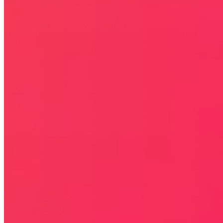
certyfikatem SSL
COPYRIGHT © WYDAWAJDOBRZE.COM WSZYSTKIE
PRAWA ZASTRZEŻONE. Wszystkie użyte na niniejszej stronie
internetowej znaki towarowe i nazwy firmowe lub towarowe należą
lub/i są zastrzeżone przez ich właścicieli i zostały użyte wyłącznie w
celach informacyjnych.