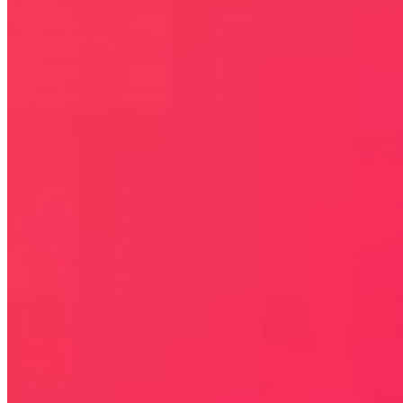
Połączenie szyfrowane
certyfikatem SSL
COPYRIGHT © WYDAWAJDOBRZE.COM WSZYSTKIE
PRAWA ZASTRZEŻONE. Wszystkie użyte na niniejszej stronie
internetowej znaki towarowe i nazwy firmowe lub towarowe należą
lub/i są zastrzeżone przez ich właścicieli i zostały użyte wyłącznie w
celach informacyjnych.