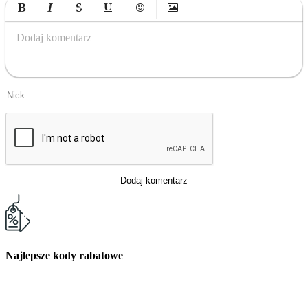
Bold
Italic
Strikethrough
Underline
Emoticons
Insert Image
Dodaj komentarz
Dodaj komentarz
Najlepsze kody rabatowe