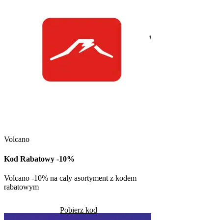
Kuchnia Vikinga
Kod Rabatowy -30
Volcano
Kod rabatowy -30% n
w Kuchni Vikinga
Kod Rabatowy -10%
Pob
Volcano -10% na cały asortyment z kodem
rabatowym
Skorzystało
1386
Pobierz kod