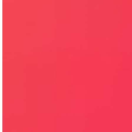
Bezpieczna strona
Połączenie szyfrowane
certyfikatem SSL
COPYRIGHT © WYDAWAJDOBRZE.COM WSZYSTKIE
PRAWA ZASTRZEŻONE. Wszystkie użyte na niniejszej stronie
internetowej znaki towarowe i nazwy firmowe lub towarowe należą
lub/i są zastrzeżone przez ich właścicieli i zostały użyte wyłącznie w
celach informacyjnych.
STRONY
OKAZJE
KODY RABATOWE, KUPONY
GAZETKI PROMOCYJNE
ZA DARMO