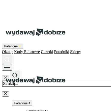
Kategorie
Okazje
Kody Rabatowe
Gazetki
Poradniki
Sklepy
Kategorie