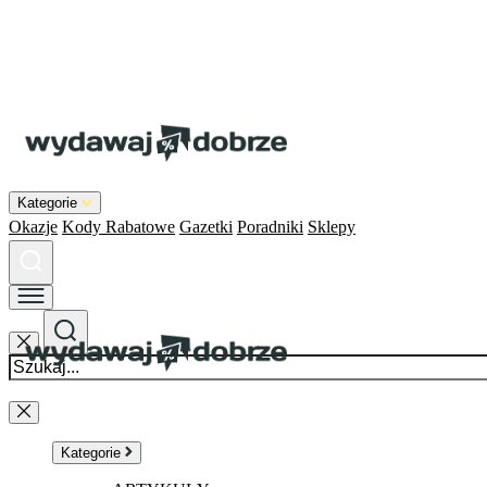
Kategorie
Okazje
Kody Rabatowe
Gazetki
Poradniki
Sklepy
Kategorie