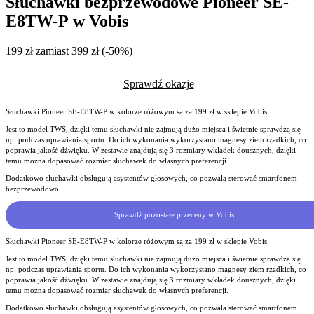
Słuchawki bezprzewodowe Pioneer SE-
E8TW-P w Vobis
199 zł zamiast 399 zł (-50%)
Sprawdź okazje
Słuchawki Pioneer SE-E8TW-P w kolorze różowym są za 199 zł w sklepie Vobis.
Jest to model TWS, dzięki temu słuchawki nie zajmują dużo miejsca i świetnie sprawdzą się
np. podczas uprawiania sportu. Do ich wykonania wykorzystano magnesy ziem rzadkich, co
poprawia jakość dźwięku. W zestawie znajdują się 3 rozmiary wkładek dousznych, dzięki
temu można dopasować rozmiar słuchawek do własnych preferencji.
Dodatkowo słuchawki obsługują asystentów głosowych, co pozwala sterować smartfonem
bezprzewodowo.
Sprawdź pozostałe przeceny w Vobis
Słuchawki Pioneer SE-E8TW-P w kolorze różowym są za 199 zł w sklepie Vobis.
Jest to model TWS, dzięki temu słuchawki nie zajmują dużo miejsca i świetnie sprawdzą się
np. podczas uprawiania sportu. Do ich wykonania wykorzystano magnesy ziem rzadkich, co
poprawia jakość dźwięku. W zestawie znajdują się 3 rozmiary wkładek dousznych, dzięki
temu można dopasować rozmiar słuchawek do własnych preferencji.
Dodatkowo słuchawki obsługują asystentów głosowych, co pozwala sterować smartfonem