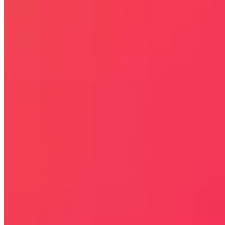
STRONY
OKAZJE
KODY RABATOWE, KUPONY
GAZETKI PROMOCYJNE
ZA DARMO
BLACK FRIDAY 2026
CYBER MONDAY 2026
WALENTYNKI 2026
Rabaty
KIM JESTEŚMY
JAK UŻYĆ KOD RABATOWY
REGULAMIN SERWISU