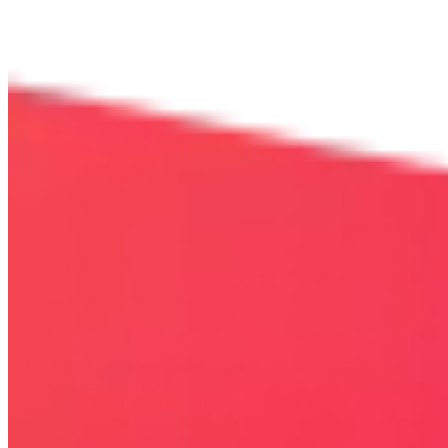
Bezpieczna strona
Połączenie szyfrowane
certyfikatem SSL
COPYRIGHT © WYDAWAJDOBRZE.COM WSZYSTKIE
PRAWA ZASTRZEŻONE. Wszystkie użyte na niniejszej stronie
internetowej znaki towarowe i nazwy firmowe lub towarowe należą
lub/i są zastrzeżone przez ich właścicieli i zostały użyte wyłącznie w
celach informacyjnych.