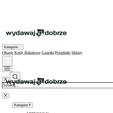
Kategorie
Okazje
Kody Rabatowe
Gazetki
Poradniki
Sklepy
Kategorie