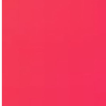
Kontakt
KONTAKT
NEWSLETTER
Bezpieczna strona
Połączenie szyfrowane
certyfikatem SSL
COPYRIGHT © WYDAWAJDOBRZE.COM WSZYSTKIE
PRAWA ZASTRZEŻONE. Wszystkie użyte na niniejszej stronie
internetowej znaki towarowe i nazwy firmowe lub towarowe należą
lub/i są zastrzeżone przez ich właścicieli i zostały użyte wyłącznie w
celach informacyjnych.