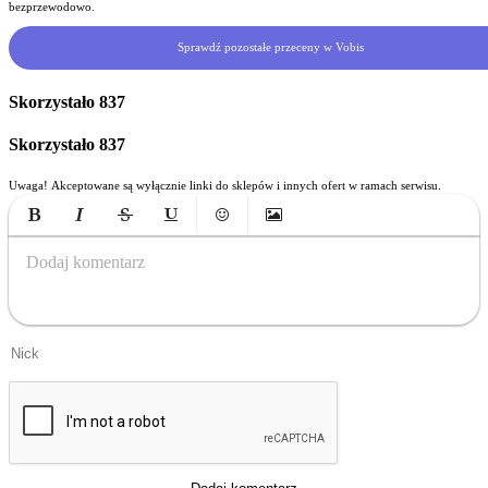
bezprzewodowo.
Sprawdź pozostałe przeceny w Vobis
Skorzystało
837
Skorzystało
837
Uwaga! Akceptowane są wyłącznie linki do sklepów i innych ofert w ramach serwisu.
Bold
Italic
Strikethrough
Underline
Emoticons
Insert Image
Dodaj komentarz