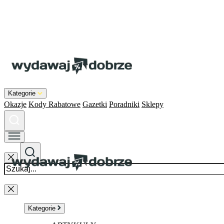
Kategorie
Okazje
Kody Rabatowe
Gazetki
Poradniki
Sklepy
Kategorie