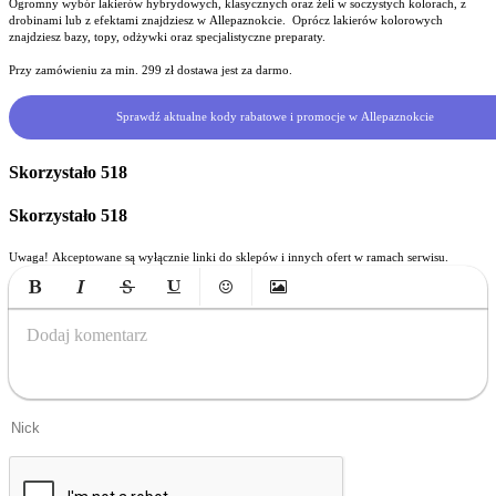
Ogromny wybór lakierów hybrydowych, klasycznych oraz żeli w soczystych kolorach, z
drobinami lub z efektami znajdziesz w Allepaznokcie. Oprócz lakierów kolorowych
znajdziesz bazy, topy, odżywki oraz specjalistyczne preparaty.
Przy zamówieniu za min. 299 zł dostawa jest za darmo.
Sprawdź aktualne kody rabatowe i promocje w Allepaznokcie
Skorzystało
518
Skorzystało
518
Uwaga! Akceptowane są wyłącznie linki do sklepów i innych ofert w ramach serwisu.
Bold
Italic
Strikethrough
Underline
Emoticons
Insert Image
Dodaj komentarz