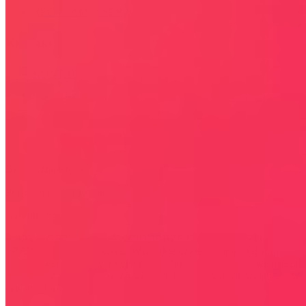
REGULAMIN SERWISU
Kontakt
KONTAKT
NEWSLETTER
Bezpieczna strona
Połączenie szyfrowane
certyfikatem SSL
COPYRIGHT © WYDAWAJDOBRZE.COM WSZYSTKIE
PRAWA ZASTRZEŻONE. Wszystkie użyte na niniejszej stronie
internetowej znaki towarowe i nazwy firmowe lub towarowe należą
lub/i są zastrzeżone przez ich właścicieli i zostały użyte wyłącznie w
celach informacyjnych.