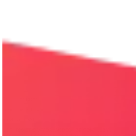
Bezpieczna strona
Połączenie szyfrowane
certyfikatem SSL
COPYRIGHT © WYDAWAJDOBRZE.COM WSZYSTKIE
PRAWA ZASTRZEŻONE. Wszystkie użyte na niniejszej stronie