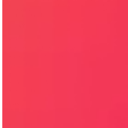
internetowej znaki towarowe i nazwy firmowe lub towarowe należą
lub/i są zastrzeżone przez ich właścicieli i zostały użyte wyłącznie w
celach informacyjnych.
STRONY
OKAZJE
KODY RABATOWE, KUPONY
GAZETKI PROMOCYJNE
ZA DARMO
BLACK FRIDAY 2026
CYBER MONDAY 2026
WALENTYNKI 2026
Rabaty
KIM JESTEŚMY
JAK UŻYĆ KOD RABATOWY