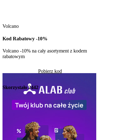
Kuchnia Vikinga
Kod Rabatowy -30
Volcano
Kod rabatowy -30% n
w Kuchni Vikinga
Kod Rabatowy -10%
Pob
Volcano -10% na cały asortyment z kodem
rabatowym
Skorzystało
1336
Pobierz kod
Skorzystało
2442