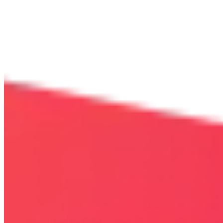
Bezpieczna strona
Połączenie szyfrowane
certyfikatem SSL
COPYRIGHT © WYDAWAJDOBRZE.COM WSZYSTKIE