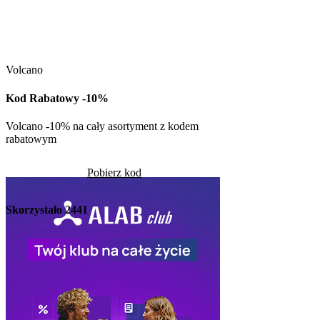
Kuchnia Vikinga
Kod Rabatowy -30
Volcano
Kod rabatowy -30% n
w Kuchni Vikinga
Kod Rabatowy -10%
Pob
Volcano -10% na cały asortyment z kodem
rabatowym
Skorzystało
1336
Pobierz kod
Skorzystało
2441