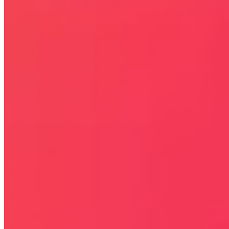
PRAWA ZASTRZEŻONE. Wszystkie użyte na niniejszej stronie
internetowej znaki towarowe i nazwy firmowe lub towarowe należą
lub/i są zastrzeżone przez ich właścicieli i zostały użyte wyłącznie w
celach informacyjnych.
STRONY
OKAZJE
KODY RABATOWE, KUPONY
GAZETKI PROMOCYJNE
ZA DARMO
BLACK FRIDAY 2026
CYBER MONDAY 2026
WALENTYNKI 2026
Rabaty
KIM JESTEŚMY