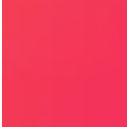
JAK UŻYĆ KOD RABATOWY
REGULAMIN SERWISU
Kontakt
KONTAKT
NEWSLETTER
Bezpieczna strona
Połączenie szyfrowane
certyfikatem SSL
COPYRIGHT © WYDAWAJDOBRZE.COM WSZYSTKIE
PRAWA ZASTRZEŻONE. Wszystkie użyte na niniejszej stronie
internetowej znaki towarowe i nazwy firmowe lub towarowe należą
lub/i są zastrzeżone przez ich właścicieli i zostały użyte wyłącznie w
celach informacyjnych.