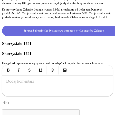
zimowe Tommy Hilfiger. W asortymencie znajdują się również buty na zimę i na lato.
Koszt wysyłki na Zalando Lounge wynosi 9,95zł niezależnie od ilości zamówionych
produktów. Jeśli Twoje zamówienie zostanie dostarczone kurierem DHL. Twoje zamówienie
posiada skrócony czas dostawy, co oznacza, że dotrze do Ciebie nawet w ciągu kilku dni.
Sprawdź aktualne kody rabatowe i promocje w Lounge by Zalando
Skorzystało
1741
Skorzystało
1741
Uwaga! Akceptowane są wyłącznie linki do sklepów i innych ofert w ramach serwisu.
Bold
Italic
Strikethrough
Underline
Emoticons
Insert Image
Dodaj komentarz