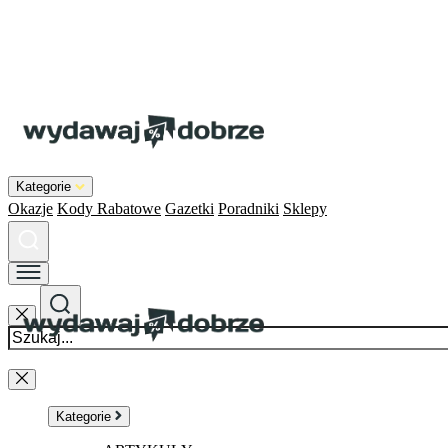
Kategorie
Okazje
Kody Rabatowe
Gazetki
Poradniki
Sklepy
Kategorie