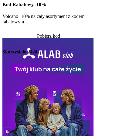
Kod Rabatowy -10%
Pob
Volcano -10% na cały asortyment z kodem
rabatowym
Skorzystało
1285
Pobierz kod
Skorzystało
2424