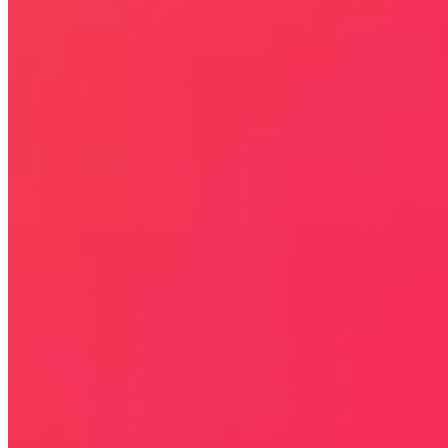
NEWSLETTER
Bezpieczna strona
Połączenie szyfrowane
certyfikatem SSL
COPYRIGHT © WYDAWAJDOBRZE.COM WSZYSTKIE
PRAWA ZASTRZEŻONE. Wszystkie użyte na niniejszej stronie
internetowej znaki towarowe i nazwy firmowe lub towarowe należą
lub/i są zastrzeżone przez ich właścicieli i zostały użyte wyłącznie w
celach informacyjnych.