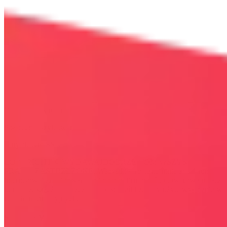
Bezpieczna strona
Połączenie szyfrowane
certyfikatem SSL
COPYRIGHT © WYDAWAJDOBRZE.COM WSZYSTKIE
PRAWA ZASTRZEŻONE. Wszystkie użyte na niniejszej stronie
internetowej znaki towarowe i nazwy firmowe lub towarowe należą
lub/i są zastrzeżone przez ich właścicieli i zostały użyte wyłącznie w
celach informacyjnych.
STRONY