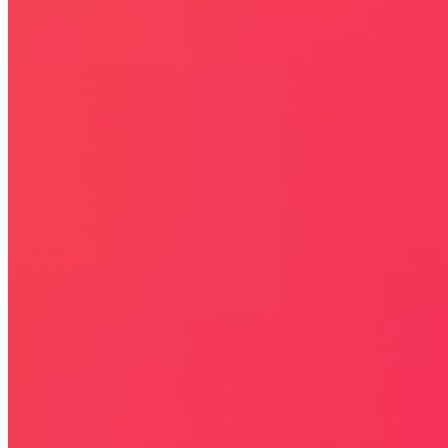
OKAZJE
KODY RABATOWE, KUPONY
GAZETKI PROMOCYJNE
ZA DARMO
BLACK FRIDAY 2026
CYBER MONDAY 2026
WALENTYNKI 2026
Rabaty
KIM JESTEŚMY
JAK UŻYĆ KOD RABATOWY
REGULAMIN SERWISU
Kontakt
KONTAKT