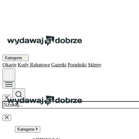
Kategorie
Okazje
Kody Rabatowe
Gazetki
Poradniki
Sklepy
Kategorie