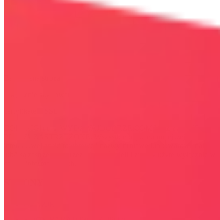
Bezpieczna strona
Połączenie szyfrowane
certyfikatem SSL
COPYRIGHT © WYDAWAJDOBRZE.COM WSZYSTKIE
PRAWA ZASTRZEŻONE. Wszystkie użyte na niniejszej stronie
internetowej znaki towarowe i nazwy firmowe lub towarowe należą
lub/i są zastrzeżone przez ich właścicieli i zostały użyte wyłącznie w
celach informacyjnych.
STRONY
OKAZJE
KODY RABATOWE, KUPONY