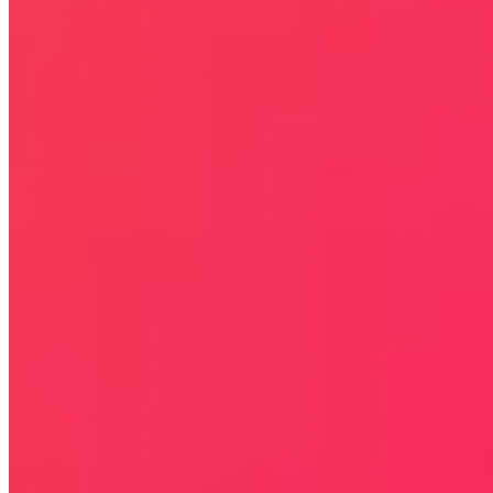
Bezpieczna strona
Połączenie szyfrowane
certyfikatem SSL
COPYRIGHT © WYDAWAJDOBRZE.COM WSZYSTKIE
PRAWA ZASTRZEŻONE. Wszystkie użyte na niniejszej stronie
internetowej znaki towarowe i nazwy firmowe lub towarowe należą
lub/i są zastrzeżone przez ich właścicieli i zostały użyte wyłącznie w
celach informacyjnych.