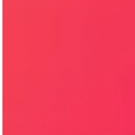
GAZETKI PROMOCYJNE
ZA DARMO
BLACK FRIDAY 2026
CYBER MONDAY 2026
WALENTYNKI 2026
Rabaty
KIM JESTEŚMY
JAK UŻYĆ KOD RABATOWY
REGULAMIN SERWISU
Kontakt
KONTAKT
NEWSLETTER