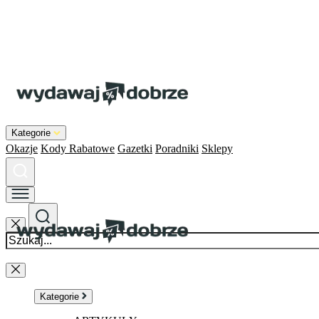
Kategorie
Okazje
Kody Rabatowe
Gazetki
Poradniki
Sklepy
Kategorie