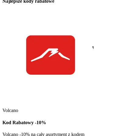
Najlepsze kody rabatowe
Kuchnia Vikinga
Kod Rabatowy -30
Volcano
Kod rabatowy -30% n
w Kuchni Vikinga
Kod Rabatowy -10%
Pob
Volcano -10% na cały asortyment z kodem