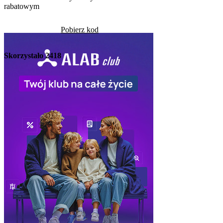
rabatowym
Skorzystało
1266
Pobierz kod
Skorzystało
2418