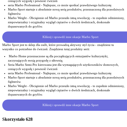
ceniących wygodę i pewność ćwiczeń
seria Marbo Professional - Najlepsze, co może spotkać prawdziwego kulturystę
Marbo-Sport startuje z absolutnie nową serią produktów, przeznaczoną dla prawdziwych
fighterów.
Marbo Weight - Obciążenie od Marbo przeszło istną rewolucję - to zupełnie odmieniony,
niepowtarzalny i oryginalny wygląd ciężarów o dwóch średnicach, doskonale
dopasowanych do gryfów.
Kliknij i sprawdź inne okazje Marbo Sport
Marbo Sport jest to sklep dla osób, które prowadzą aktywny styl życia - znajdziesz tu
wszystko co potrzebne do ćwiczeń. Znajdziesz tutaj produkty serii:
Marbo Home przeznaczone są dla początkujących entuzjastów kulturystyki,
zaczynających swoją przygodę z siłownią.
Seria Marbo Semi-Pro kierowana jest dla wymagających użytkowników domowych,
ceniących wygodę i pewność ćwiczeń
seria Marbo Professional - Najlepsze, co może spotkać prawdziwego kulturystę
Marbo-Sport startuje z absolutnie nową serią produktów, przeznaczoną dla prawdziwych
fighterów.
Marbo Weight - Obciążenie od Marbo przeszło istną rewolucję - to zupełnie odmieniony,
niepowtarzalny i oryginalny wygląd ciężarów o dwóch średnicach, doskonale
dopasowanych do gryfów.
Kliknij i sprawdź inne okazje Marbo Sport
Skorzystało
628