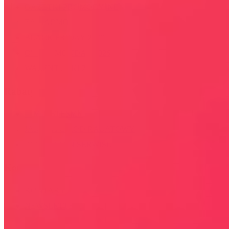
GAZETKI PROMOCYJNE
ZA DARMO
BLACK FRIDAY 2026
CYBER MONDAY 2026
WALENTYNKI 2026
Rabaty
KIM JESTEŚMY
JAK UŻYĆ KOD RABATOWY
REGULAMIN SERWISU
Kontakt
KONTAKT
NEWSLETTER