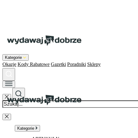
Kategorie
Okazje
Kody Rabatowe
Gazetki
Poradniki
Sklepy
Kategorie