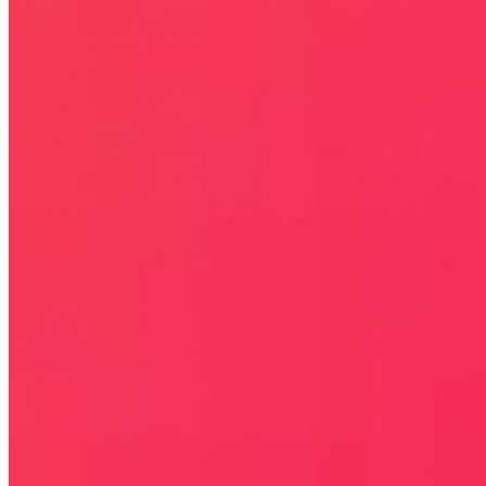
Bezpieczna strona
Połączenie szyfrowane
certyfikatem SSL
COPYRIGHT © WYDAWAJDOBRZE.COM WSZYSTKIE
PRAWA ZASTRZEŻONE. Wszystkie użyte na niniejszej stronie
internetowej znaki towarowe i nazwy firmowe lub towarowe należą
lub/i są zastrzeżone przez ich właścicieli i zostały użyte wyłącznie w
celach informacyjnych.