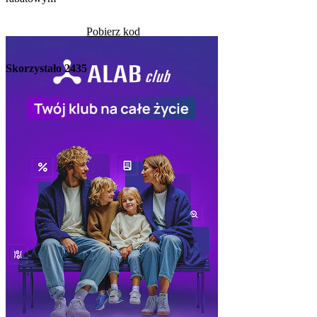
Skorzystało
1313
Pobierz kod
Skorzystało
2435