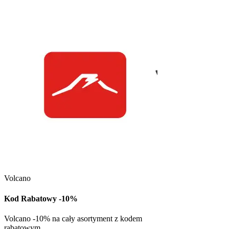
Kuchnia Vikinga
Kod Rabatowy -30
Volcano
Kod rabatowy -30% n
w Kuchni Vikinga
Kod Rabatowy -10%
Pob
Volcano -10% na cały asortyment z kodem
rabatowym