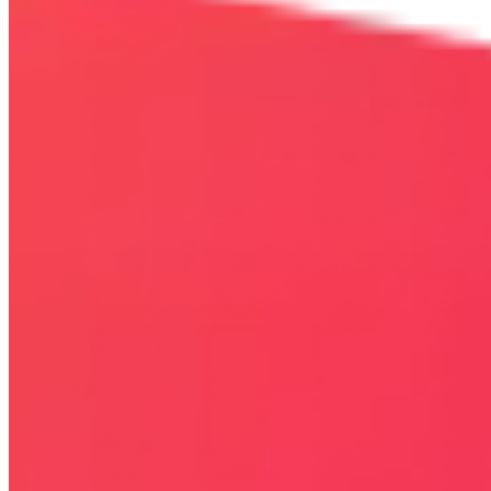
Bezpieczna strona
Połączenie szyfrowane
certyfikatem SSL
COPYRIGHT © WYDAWAJDOBRZE.COM WSZYSTKIE
PRAWA ZASTRZEŻONE. Wszystkie użyte na niniejszej stronie
internetowej znaki towarowe i nazwy firmowe lub towarowe należą
lub/i są zastrzeżone przez ich właścicieli i zostały użyte wyłącznie w
celach informacyjnych.
STRONY
OKAZJE
KODY RABATOWE, KUPONY