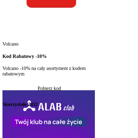
Kuchnia Vikinga
Kod Rabatowy -30
Volcano
Kod rabatowy -30% n
w Kuchni Vikinga
Kod Rabatowy -10%
Pob
Volcano -10% na cały asortyment z kodem
rabatowym
Skorzystało
1307
Pobierz kod
Skorzystało
2432