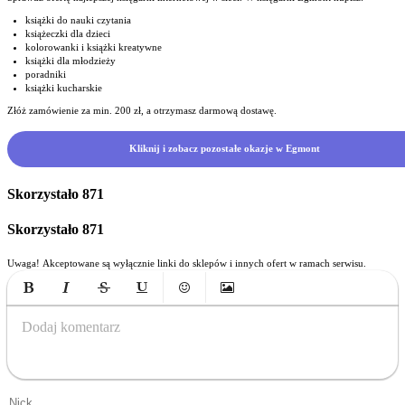
książki do nauki czytania
książeczki dla dzieci
kolorowanki i książki kreatywne
książki dla młodzieży
poradniki
książki kucharskie
Złóż zamówienie za min. 200 zł, a otrzymasz darmową dostawę.
Kliknij i zobacz pozostałe okazje w Egmont
Skorzystało
871
Skorzystało
871
Uwaga! Akceptowane są wyłącznie linki do sklepów i innych ofert w ramach serwisu.
Bold
Italic
Strikethrough
Underline
Emoticons
Insert Image
Dodaj komentarz