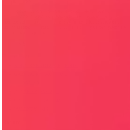
certyfikatem SSL
COPYRIGHT © WYDAWAJDOBRZE.COM WSZYSTKIE
PRAWA ZASTRZEŻONE. Wszystkie użyte na niniejszej stronie
internetowej znaki towarowe i nazwy firmowe lub towarowe należą
lub/i są zastrzeżone przez ich właścicieli i zostały użyte wyłącznie w
celach informacyjnych.
STRONY
OKAZJE
KODY RABATOWE, KUPONY
GAZETKI PROMOCYJNE
ZA DARMO
BLACK FRIDAY 2026
CYBER MONDAY 2026
WALENTYNKI 2026
Rabaty