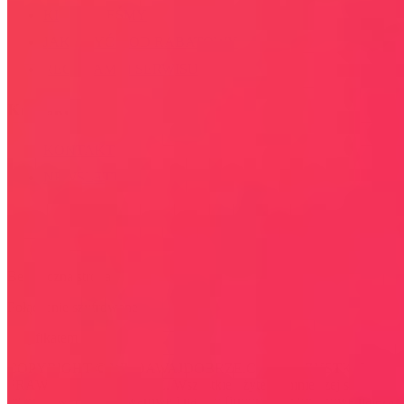
KIM JESTEŚMY
JAK UŻYĆ KOD RABATOWY
REGULAMIN SERWISU
Kontakt
KONTAKT
NEWSLETTER
Bezpieczna strona
Połączenie szyfrowane
certyfikatem SSL
COPYRIGHT © WYDAWAJDOBRZE.COM WSZYSTKIE
PRAWA ZASTRZEŻONE. Wszystkie użyte na niniejszej stronie
internetowej znaki towarowe i nazwy firmowe lub towarowe należą