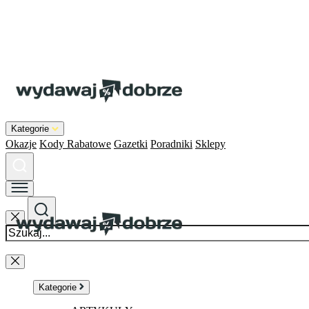
Kategorie
Okazje
Kody Rabatowe
Gazetki
Poradniki
Sklepy
Kategorie