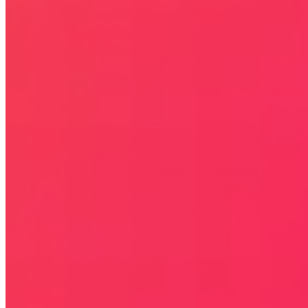
KONTAKT
NEWSLETTER
Bezpieczna strona
Połączenie szyfrowane
certyfikatem SSL
COPYRIGHT © WYDAWAJDOBRZE.COM WSZYSTKIE
PRAWA ZASTRZEŻONE. Wszystkie użyte na niniejszej stronie
internetowej znaki towarowe i nazwy firmowe lub towarowe należą
lub/i są zastrzeżone przez ich właścicieli i zostały użyte wyłącznie w
celach informacyjnych.