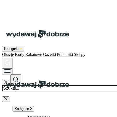
Kategorie
Okazje
Kody Rabatowe
Gazetki
Poradniki
Sklepy
Kategorie