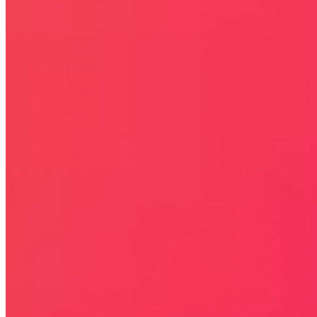
OKAZJE
KODY RABATOWE, KUPONY
GAZETKI PROMOCYJNE
ZA DARMO
BLACK FRIDAY 2026
CYBER MONDAY 2026
WALENTYNKI 2026
Rabaty
KIM JESTEŚMY
JAK UŻYĆ KOD RABATOWY
REGULAMIN SERWISU
Kontakt