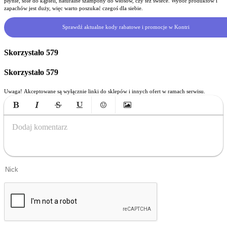
płynie, sole do kąpieli, naturalne szampony do włosów, czy też świece. Wybór produktów i
zapachów jest duży, więc warto poszukać czegoś dla siebie.
Sprawdź aktualne kody rabatowe i promocje w Kontri
Skorzystało
579
Skorzystało
579
Uwaga! Akceptowane są wyłącznie linki do sklepów i innych ofert w ramach serwisu.
Bold
Italic
Strikethrough
Underline
Emoticons
Insert Image
Dodaj komentarz