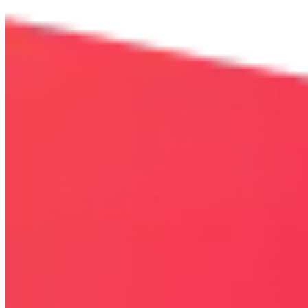
Bezpieczna strona
Połączenie szyfrowane
certyfikatem SSL
COPYRIGHT © WYDAWAJDOBRZE.COM WSZYSTKIE
PRAWA ZASTRZEŻONE. Wszystkie użyte na niniejszej stronie
internetowej znaki towarowe i nazwy firmowe lub towarowe należą
lub/i są zastrzeżone przez ich właścicieli i zostały użyte wyłącznie w
celach informacyjnych.
STRONY