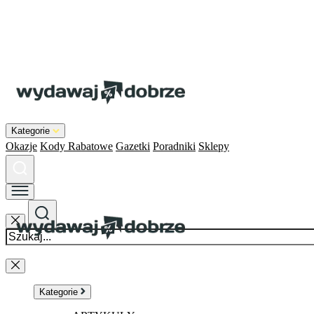
Kategorie
Okazje
Kody Rabatowe
Gazetki
Poradniki
Sklepy
Kategorie