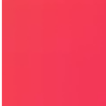
celach informacyjnych.
STRONY
OKAZJE
KODY RABATOWE, KUPONY
GAZETKI PROMOCYJNE
ZA DARMO
BLACK FRIDAY 2026
CYBER MONDAY 2026
WALENTYNKI 2026
Rabaty
KIM JESTEŚMY
JAK UŻYĆ KOD RABATOWY
REGULAMIN SERWISU