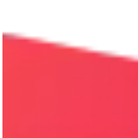
Bezpieczna strona
Połączenie szyfrowane
certyfikatem SSL
COPYRIGHT © WYDAWAJDOBRZE.COM WSZYSTKIE
PRAWA ZASTRZEŻONE. Wszystkie użyte na niniejszej stronie
internetowej znaki towarowe i nazwy firmowe lub towarowe należą
lub/i są zastrzeżone przez ich właścicieli i zostały użyte wyłącznie w