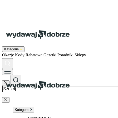
Kategorie
Okazje
Kody Rabatowe
Gazetki
Poradniki
Sklepy
Kategorie