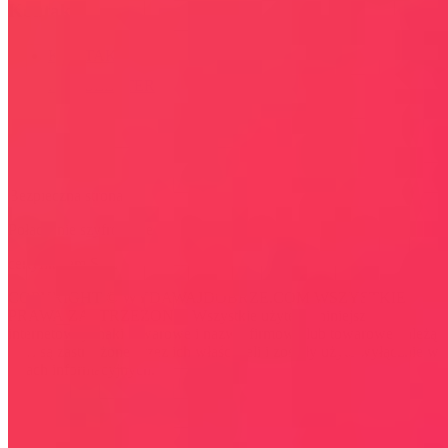
Kontakt
KONTAKT
NEWSLETTER
Bezpieczna strona
Połączenie szyfrowane
certyfikatem SSL
COPYRIGHT © WYDAWAJDOBRZE.COM WSZYSTKIE
PRAWA ZASTRZEŻONE. Wszystkie użyte na niniejszej stronie
internetowej znaki towarowe i nazwy firmowe lub towarowe należą
lub/i są zastrzeżone przez ich właścicieli i zostały użyte wyłącznie w
celach informacyjnych.