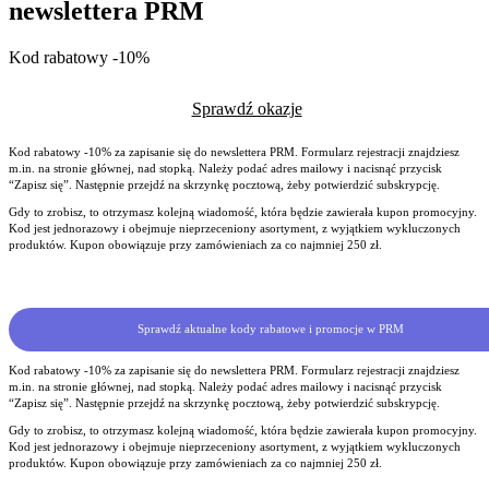
newslettera PRM
Kod rabatowy -10%
Sprawdź okazje
Kod rabatowy -10% za zapisanie się do newslettera PRM. Formularz rejestracji znajdziesz
m.in. na stronie głównej, nad stopką. Należy podać adres mailowy i nacisnąć przycisk
“Zapisz się”. Następnie przejdź na skrzynkę pocztową, żeby potwierdzić subskrypcję.
Gdy to zrobisz, to otrzymasz kolejną wiadomość, która będzie zawierała kupon promocyjny.
Kod jest jednorazowy i obejmuje nieprzeceniony asortyment, z wyjątkiem wykluczonych
produktów. Kupon obowiązuje przy zamówieniach za co najmniej 250 zł.
Sprawdź aktualne kody rabatowe i promocje w PRM
Kod rabatowy -10% za zapisanie się do newslettera PRM. Formularz rejestracji znajdziesz
m.in. na stronie głównej, nad stopką. Należy podać adres mailowy i nacisnąć przycisk
“Zapisz się”. Następnie przejdź na skrzynkę pocztową, żeby potwierdzić subskrypcję.
Gdy to zrobisz, to otrzymasz kolejną wiadomość, która będzie zawierała kupon promocyjny.
Kod jest jednorazowy i obejmuje nieprzeceniony asortyment, z wyjątkiem wykluczonych
produktów. Kupon obowiązuje przy zamówieniach za co najmniej 250 zł.