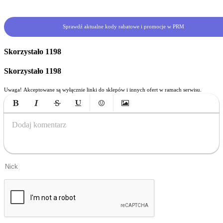
Sprawdź aktualne kody rabatowe i promocje w PRM
Skorzystało
1198
Skorzystało
1198
Uwaga! Akceptowane są wyłącznie linki do sklepów i innych ofert w ramach serwisu.
Bold
Italic
Strikethrough
Underline
Emoticons
Insert Image
Dodaj komentarz