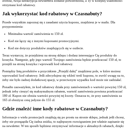
zrobisz, twoja subskrypcja newslettera zostanie potwierdzona, a Ty w kolejnej wiadomości
otrzymasz kod rabatowy.
Jak wykorzystać kod rabatowy w Czasnabuty?
Przede wszystkim zapoznaj się z zasadami użycia kuponu, znajdziesz je w mailu. Dla
przypomnienia:
Minimalna wartość zamówienia to 150 zł.
Kod nie łączy się z innymi kuponami promocyjnymi.
Kod nie dotyczy produktów znajdujących się w outlecie.
Teraz wystarczy, że przejdziesz na stronę sklepu i dodasz interesujące Cię produkty do
koszyka. Następnie, gdy jego wartość Twojego zamówienia będzie przekraczać 150 zł, to
przejdź na stronę koszyka i wprowadź kod rabatowy.
Pomiędzy listą produktów a przyciskiem „Przejdź dalej” znajdziesz pole, w które możesz
wprowadzić kod rabatowy. Jeśli zdecydujesz się wkleić treść kuponu, to zwróć uwagę na to,
żeby nie było żadnej dodatkowej spacji, w przeciwnym wypadku kod może nie zadziałać.
Ponadto zauważyłem, że kod rabatowy działa przy zamówieniach o wartości powyżej 150 zł,
jednak żeby cieszyć się maksymalnym rabatem, wartość zamówienia powinna przekraczać
180 zł. Kupon nie obniża wartości powyżej tej kwoty. Oznacza to, że przy zamówieniu za
165 zł obniżysz cenę jedynie do 155 zł.
Gdzie znaleźć inne kody rabatowe w Czasnabuty?
Informacje o wielu promocjach znajdują się po prostu na stronie sklepu, jednak jeśli chcesz,
żeby nie przegapiła Cię żadna zniżka, to najlepszym rozwiązaniem jest właśnie zapisanie się
na newsletter. W ten sposób będziesz otrzymywać informacje o aktualnych rabatach, dzięki