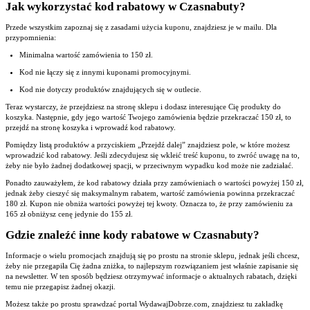
Jak wykorzystać kod rabatowy w Czasnabuty?
Przede wszystkim zapoznaj się z zasadami użycia kuponu, znajdziesz je w mailu. Dla
przypomnienia:
Minimalna wartość zamówienia to 150 zł.
Kod nie łączy się z innymi kuponami promocyjnymi.
Kod nie dotyczy produktów znajdujących się w outlecie.
Teraz wystarczy, że przejdziesz na stronę sklepu i dodasz interesujące Cię produkty do
koszyka. Następnie, gdy jego wartość Twojego zamówienia będzie przekraczać 150 zł, to
przejdź na stronę koszyka i wprowadź kod rabatowy.
Pomiędzy listą produktów a przyciskiem „Przejdź dalej” znajdziesz pole, w które możesz
wprowadzić kod rabatowy. Jeśli zdecydujesz się wkleić treść kuponu, to zwróć uwagę na to,
żeby nie było żadnej dodatkowej spacji, w przeciwnym wypadku kod może nie zadziałać.
Ponadto zauważyłem, że kod rabatowy działa przy zamówieniach o wartości powyżej 150 zł,
jednak żeby cieszyć się maksymalnym rabatem, wartość zamówienia powinna przekraczać
180 zł. Kupon nie obniża wartości powyżej tej kwoty. Oznacza to, że przy zamówieniu za
165 zł obniżysz cenę jedynie do 155 zł.
Gdzie znaleźć inne kody rabatowe w Czasnabuty?
Informacje o wielu promocjach znajdują się po prostu na stronie sklepu, jednak jeśli chcesz,
żeby nie przegapiła Cię żadna zniżka, to najlepszym rozwiązaniem jest właśnie zapisanie się
na newsletter. W ten sposób będziesz otrzymywać informacje o aktualnych rabatach, dzięki
temu nie przegapisz żadnej okazji.
Możesz także po prostu sprawdzać portal WydawajDobrze.com, znajdziesz tu zakładkę