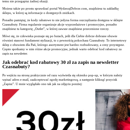
temu nie przegapisz żadnej okazji.
Możesz także po prostu sprawdzać portal WydawajDobrze.com, znajdziesz tu zakładkę
sklepu, w której są informacje o dostępnych zniżkach.
Ponadto pamiętaj, że kody rabatowe to nie jedyna forma oszczędzania dostępna w sklepie
Czasnabuty. Firma regularnie organizuje akcje wyprzedażowe i promocyjne, ponadto
znajdziesz tu kategorię „Outlet”, w której zawsze znajdziesz przecenione rzeczy.
Mówi się, że człowieka poznaje się po butach, jeśli dla Ciebie dobrze dobrane obuwie
również stanowi fundament stylizacji, to z pewnością pokochasz Czasnabuty. To internetowy
sklep z obuwiem dla Pań, którego asortyment jest bardzo rozbudowany, a ceny przystępne.
Często spotkamy w nim różne akcje promocyjne, jednak warto odebrać kod rabatowy za
zapis na newsletter.
Jak odebrać kod rabatowy 30 zł za zapis na newsletter
Czasnabuty?
Po wejściu na stronę praktycznie od razu wyświetla się okienko pop-up, w którym należy
wpisać adres e-mail, zaakceptować zgodę marketingową, a następnie kliknąć przycisk
„Zapisz”. U mnie wyglądało ono tak jak na zdjęciu poniżej: