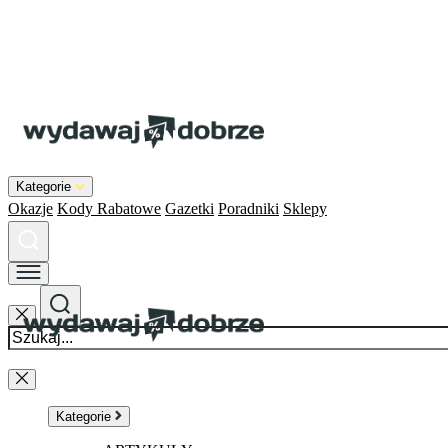
Kategorie
Okazje
Kody Rabatowe
Gazetki
Poradniki
Sklepy
Kategorie