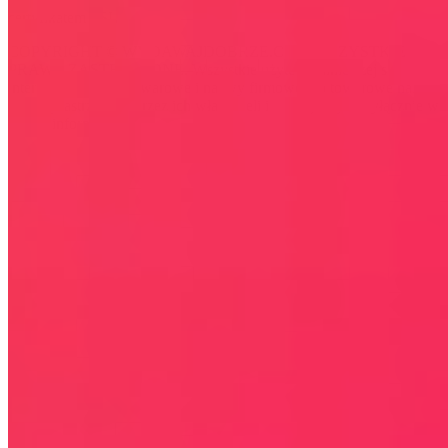
certyfikatem SSL
COPYRIGHT © WYDAWAJDOBRZE.COM WSZYSTKIE
PRAWA ZASTRZEŻONE. Wszystkie użyte na niniejszej stronie
internetowej znaki towarowe i nazwy firmowe lub towarowe należą
lub/i są zastrzeżone przez ich właścicieli i zostały użyte wyłącznie w
celach informacyjnych.