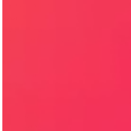
WALENTYNKI 2026
Rabaty
KIM JESTEŚMY
JAK UŻYĆ KOD RABATOWY
REGULAMIN SERWISU
Kontakt
KONTAKT
NEWSLETTER
Bezpieczna strona
Połączenie szyfrowane