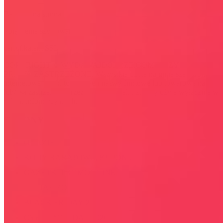
Bezpieczna strona
Połączenie szyfrowane
certyfikatem SSL
COPYRIGHT © WYDAWAJDOBRZE.COM WSZYSTKIE
PRAWA ZASTRZEŻONE. Wszystkie użyte na niniejszej stronie
internetowej znaki towarowe i nazwy firmowe lub towarowe należą
lub/i są zastrzeżone przez ich właścicieli i zostały użyte wyłącznie w
celach informacyjnych.
STRONY
OKAZJE
KODY RABATOWE, KUPONY
GAZETKI PROMOCYJNE
ZA DARMO
BLACK FRIDAY 2026
CYBER MONDAY 2026