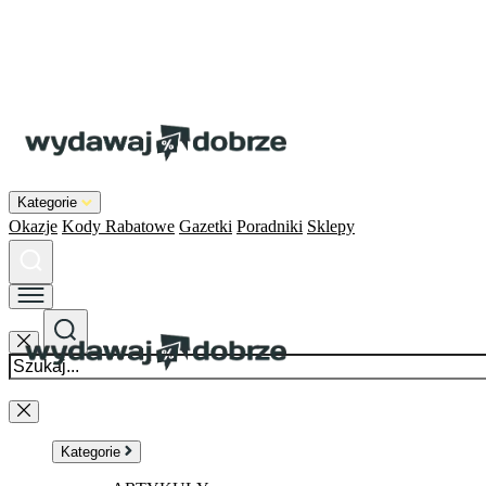
Kategorie
Okazje
Kody Rabatowe
Gazetki
Poradniki
Sklepy
Kategorie