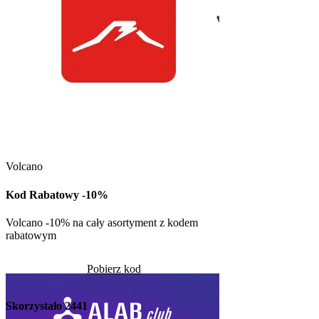
Kuchnia Vikinga
Kod Rabatowy -30
Volcano
Kod rabatowy -30% n
w Kuchni Vikinga
Kod Rabatowy -10%
Pob
Volcano -10% na cały asortyment z kodem
rabatowym
Skorzystało
1332
Pobierz kod
Skorzystało
2441