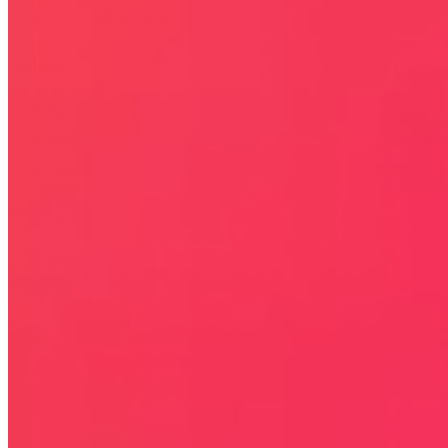
WALENTYNKI 2026
Rabaty
KIM JESTEŚMY
JAK UŻYĆ KOD RABATOWY
REGULAMIN SERWISU
Kontakt
KONTAKT
NEWSLETTER
Bezpieczna strona
Połączenie szyfrowane