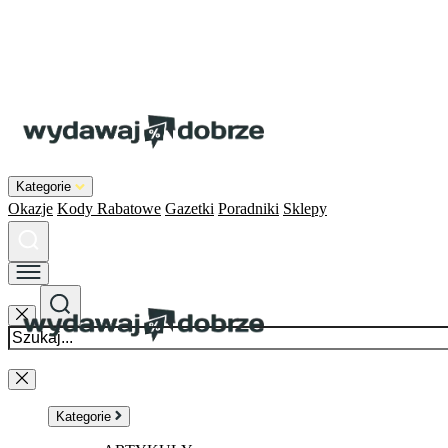
Kategorie
Okazje
Kody Rabatowe
Gazetki
Poradniki
Sklepy
Kategorie