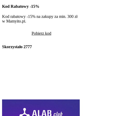
Kod Rabatowy -15%
Kod rabatowy -15% na zakupy za min. 300 zł
w Mamyito.pl.
Pobierz kod
Skorzystało
2777
Volcano
Kod Rabatowy -10
Volcano -10% na cały
rabatowym
Pob
Skorzystało
2441