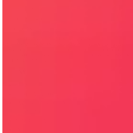
Bezpieczna strona
Połączenie szyfrowane
certyfikatem SSL
COPYRIGHT © WYDAWAJDOBRZE.COM WSZYSTKIE
PRAWA ZASTRZEŻONE. Wszystkie użyte na niniejszej stronie
internetowej znaki towarowe i nazwy firmowe lub towarowe należą
lub/i są zastrzeżone przez ich właścicieli i zostały użyte wyłącznie w
celach informacyjnych.
STRONY
OKAZJE
KODY RABATOWE, KUPONY
GAZETKI PROMOCYJNE
ZA DARMO
BLACK FRIDAY 2026
CYBER MONDAY 2026