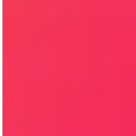
certyfikatem SSL
COPYRIGHT © WYDAWAJDOBRZE.COM WSZYSTKIE
PRAWA ZASTRZEŻONE. Wszystkie użyte na niniejszej stronie
internetowej znaki towarowe i nazwy firmowe lub towarowe należą
lub/i są zastrzeżone przez ich właścicieli i zostały użyte wyłącznie w
celach informacyjnych.