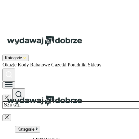
Kategorie
Okazje
Kody Rabatowe
Gazetki
Poradniki
Sklepy
Kategorie