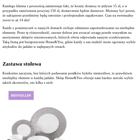
Każdego klienta z pewnością zainteresuje fakt, że koszty dostawy to jedynie 15 zł, a w
przypadku zamówienia powyżej 150 zł, dostarczenie będzie darmowe. Możemy być pewni,
że zakupione przedmioty będą ostrożnie i profesjonalnie zapakowane. Czas na ewentualny
zwrot to aż 14 dni!
Każde z pomieszczeń w naszych domach cechuje odmienne zapotrzebowanie na niezbędne
elementy. Przez tę różnorodność, zawsze dobrze jest zwracać uwagę przede wszystkim na
asortymenty sklepów renomowanych, których oferta odpowiada naszym oczekiwaniom.
Taką firmą jest bezsprzecznie Home&You, gdzie każdy z nas znaleźć może ogromny wybór
artykułów do jadalni w najlepszych cenach.
Zastawa stołowa
Konkretne naczynia, bez których podawanie posiłków byłoby niemożliwe, to prawdziwie
niezbędny element w każdej jadalni. Sklep Home&You oferuje nam bardzo szeroki wybór
takich akcesoriów, oto kilka z nich: