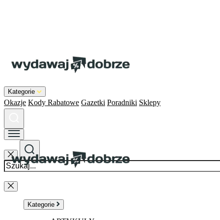
Kategorie
Okazje
Kody Rabatowe
Gazetki
Poradniki
Sklepy
Kategorie