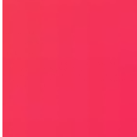
Bezpieczna strona
Połączenie szyfrowane
certyfikatem SSL
COPYRIGHT © WYDAWAJDOBRZE.COM WSZYSTKIE
PRAWA ZASTRZEŻONE. Wszystkie użyte na niniejszej stronie
internetowej znaki towarowe i nazwy firmowe lub towarowe należą
lub/i są zastrzeżone przez ich właścicieli i zostały użyte wyłącznie w
celach informacyjnych.