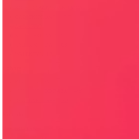
KODY RABATOWE, KUPONY
GAZETKI PROMOCYJNE
ZA DARMO
BLACK FRIDAY 2026
CYBER MONDAY 2026
WALENTYNKI 2026
Rabaty
KIM JESTEŚMY
JAK UŻYĆ KOD RABATOWY
REGULAMIN SERWISU
Kontakt
KONTAKT
NEWSLETTER