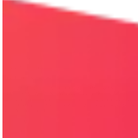
Bezpieczna strona
Połączenie szyfrowane
certyfikatem SSL
COPYRIGHT © WYDAWAJDOBRZE.COM WSZYSTKIE
PRAWA ZASTRZEŻONE. Wszystkie użyte na niniejszej stronie
internetowej znaki towarowe i nazwy firmowe lub towarowe należą
lub/i są zastrzeżone przez ich właścicieli i zostały użyte wyłącznie w
celach informacyjnych.
STRONY
OKAZJE