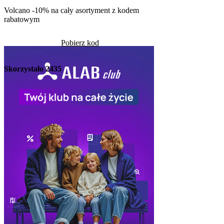
Pob
Volcano -10% na cały asortyment z kodem
rabatowym
Skorzystało
1314
Pobierz kod
Skorzystało
2435