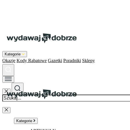
Kategorie
Okazje
Kody Rabatowe
Gazetki
Poradniki
Sklepy
Kategorie