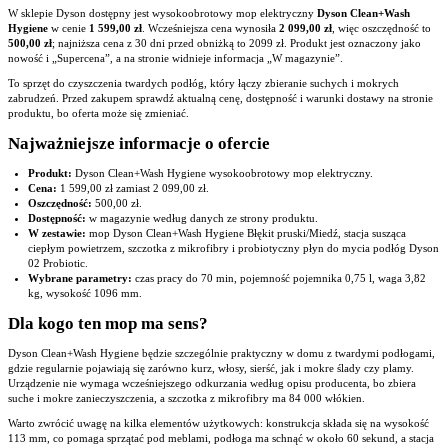
W sklepie Dyson dostępny jest wysokoobrotowy mop elektryczny
Dyson Clean+Wash
Hygiene
w cenie
1 599,00 zł
. Wcześniejsza cena wynosiła
2 099,00 zł
, więc oszczędność to
500,00 zł
; najniższa cena z 30 dni przed obniżką to 2099 zł. Produkt jest oznaczony jako
nowość i „Supercena”, a na stronie widnieje informacja „W magazynie”.
To sprzęt do czyszczenia twardych podłóg, który łączy zbieranie suchych i mokrych
zabrudzeń. Przed zakupem sprawdź aktualną cenę, dostępność i warunki dostawy na stronie
produktu, bo oferta może się zmieniać.
Najważniejsze informacje o ofercie
Produkt:
Dyson Clean+Wash Hygiene wysokoobrotowy mop elektryczny.
Cena:
1 599,00 zł zamiast 2 099,00 zł.
Oszczędność:
500,00 zł.
Dostępność:
w magazynie według danych ze strony produktu.
W zestawie:
mop Dyson Clean+Wash Hygiene Błękit pruski/Miedź, stacja susząca
ciepłym powietrzem, szczotka z mikrofibry i probiotyczny płyn do mycia podłóg Dyson
02 Probiotic.
Wybrane parametry:
czas pracy do 70 min, pojemność pojemnika 0,75 l, waga 3,82
kg, wysokość 1096 mm.
Dla kogo ten mop ma sens?
Dyson Clean+Wash Hygiene będzie szczególnie praktyczny w domu z twardymi podłogami,
gdzie regularnie pojawiają się zarówno kurz, włosy, sierść, jak i mokre ślady czy plamy.
Urządzenie nie wymaga wcześniejszego odkurzania według opisu producenta, bo zbiera
suche i mokre zanieczyszczenia, a szczotka z mikrofibry ma 84 000 włókien.
Warto zwrócić uwagę na kilka elementów użytkowych: konstrukcja składa się na wysokość
113 mm, co pomaga sprzątać pod meblami, podłoga ma schnąć w około 60 sekund, a stacja