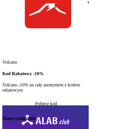
Kuchnia Vikinga
Kod Rabatowy -30
Volcano
Kod rabatowy -30% n
w Kuchni Vikinga
Kod Rabatowy -10%
Pob
Volcano -10% na cały asortyment z kodem
rabatowym
Skorzystało
1225
Pobierz kod
Skorzystało
2406