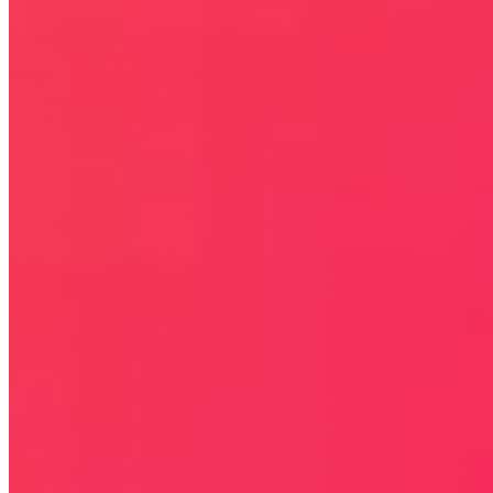
COPYRIGHT © WYDAWAJDOBRZE.COM WSZYSTKIE
PRAWA ZASTRZEŻONE. Wszystkie użyte na niniejszej stronie
internetowej znaki towarowe i nazwy firmowe lub towarowe należą
lub/i są zastrzeżone przez ich właścicieli i zostały użyte wyłącznie w
celach informacyjnych.