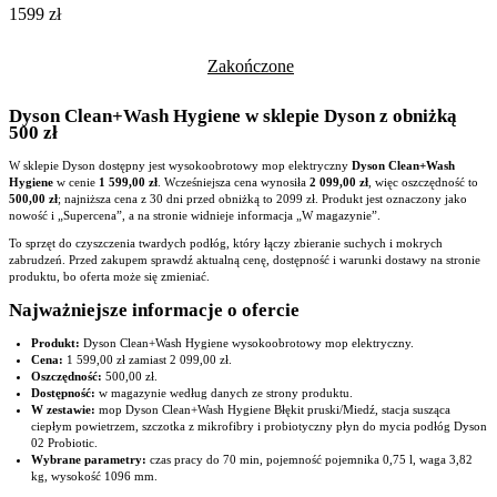
1599 zł
Zakończone
Dyson Clean+Wash Hygiene w sklepie Dyson z obniżką
500 zł
W sklepie Dyson dostępny jest wysokoobrotowy mop elektryczny
Dyson Clean+Wash
Hygiene
w cenie
1 599,00 zł
. Wcześniejsza cena wynosiła
2 099,00 zł
, więc oszczędność to
500,00 zł
; najniższa cena z 30 dni przed obniżką to 2099 zł. Produkt jest oznaczony jako
nowość i „Supercena”, a na stronie widnieje informacja „W magazynie”.
To sprzęt do czyszczenia twardych podłóg, który łączy zbieranie suchych i mokrych
zabrudzeń. Przed zakupem sprawdź aktualną cenę, dostępność i warunki dostawy na stronie
produktu, bo oferta może się zmieniać.
Najważniejsze informacje o ofercie
Produkt:
Dyson Clean+Wash Hygiene wysokoobrotowy mop elektryczny.
Cena:
1 599,00 zł zamiast 2 099,00 zł.
Oszczędność:
500,00 zł.
Dostępność:
w magazynie według danych ze strony produktu.
W zestawie:
mop Dyson Clean+Wash Hygiene Błękit pruski/Miedź, stacja susząca
ciepłym powietrzem, szczotka z mikrofibry i probiotyczny płyn do mycia podłóg Dyson
02 Probiotic.
Wybrane parametry:
czas pracy do 70 min, pojemność pojemnika 0,75 l, waga 3,82
kg, wysokość 1096 mm.