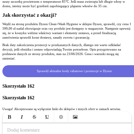
suszy szczotkę powietrzem o temperaturze 85°C. Jeśli masz zwierzęta lub długie włosy w
domu, istotny może być grzebień zapobiegający plątaniu włosów do 35 cm.
Jak skorzystać z okazji?
Wejdź na stronę produktu Dyson Clean+Wash Hygiene w sklepie Dyson, sprawdź, czy cena 1
599,00 zł nadal obowiązuje oraz czy produkt jest dostępny w magazynie. Następnie upewnij
się, że w koszyku widzisz właściwy wariant i elementy zestawu, a przed finalizacją
zamówienia sprawdź koszt dostawy, zasady zwrotu i gwarancję.
Brak daty zakończenia promocji w przekazanych danych, dlatego nie warto odkładać
decyzji, jeśli obniżka i zestaw odpowiadają Twoim potrzebom. Opis przygotowano na
podstawie danych ze strony produktu, stan na 23/06/2026. Cena i warunki mogą się
zmieniać.
Sprawdź aktualne kody rabatowe i promocje w Dyson
Skorzystało
162
Skorzystało
162
Uwaga! Akceptowane są wyłącznie linki do sklepów i innych ofert w ramach serwisu.
Bold
Italic
Strikethrough
Underline
Emoticons
Insert Image
Dodaj komentarz