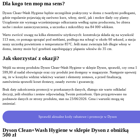
Dla kogo ten mop ma sens?
Dyson Clean+Wash Hygiene będzie szczególnie praktyczny w domu z twardymi podłogami,
gdzie regularnie pojawiają się zarówno kurz, włosy, sierść, jak i mokre ślady czy plamy.
Urządzenie nie wymaga wcześniejszego odkurzania według opisu producenta, bo zbiera
suche i mokre zanieczyszczenia, a szczotka z mikrofibry ma 84 000 włókien.
Warto zwrócić uwagę na kilka elementów użytkowych: konstrukcja składa się na wysokość
113 mm, co pomaga sprzątać pod meblami, podłoga ma schnąć w około 60 sekund, a stacja
suszy szczotkę powietrzem o temperaturze 85°C. Jeśli masz zwierzęta lub długie włosy w
domu, istotny może być grzebień zapobiegający plątaniu włosów do 35 cm.
Jak skorzystać z okazji?
Wejdź na stronę produktu Dyson Clean+Wash Hygiene w sklepie Dyson, sprawdź, czy cena 1
599,00 zł nadal obowiązuje oraz czy produkt jest dostępny w magazynie. Następnie upewnij
się, że w koszyku widzisz właściwy wariant i elementy zestawu, a przed finalizacją
zamówienia sprawdź koszt dostawy, zasady zwrotu i gwarancję.
Brak daty zakończenia promocji w przekazanych danych, dlatego nie warto odkładać
decyzji, jeśli obniżka i zestaw odpowiadają Twoim potrzebom. Opis przygotowano na
podstawie danych ze strony produktu, stan na 23/06/2026. Cena i warunki mogą się
zmieniać.
Sprawdź aktualne kody rabatowe i promocje w Dyson
Dyson Clean+Wash Hygiene w sklepie Dyson z obniżką
500 zł