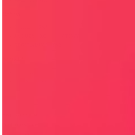
WALENTYNKI 2026
Rabaty
KIM JESTEŚMY
JAK UŻYĆ KOD RABATOWY
REGULAMIN SERWISU
Kontakt
KONTAKT
NEWSLETTER
Bezpieczna strona
Połączenie szyfrowane
certyfikatem SSL