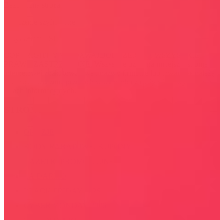
Bezpieczna strona
Połączenie szyfrowane
certyfikatem SSL
COPYRIGHT © WYDAWAJDOBRZE.COM WSZYSTKIE
PRAWA ZASTRZEŻONE. Wszystkie użyte na niniejszej stronie
internetowej znaki towarowe i nazwy firmowe lub towarowe należą
lub/i są zastrzeżone przez ich właścicieli i zostały użyte wyłącznie w
celach informacyjnych.
STRONY
OKAZJE
KODY RABATOWE, KUPONY
GAZETKI PROMOCYJNE
ZA DARMO
BLACK FRIDAY 2026
CYBER MONDAY 2026