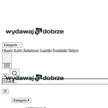
Kategorie
Okazje
Kody Rabatowe
Gazetki
Poradniki
Sklepy
Kategorie