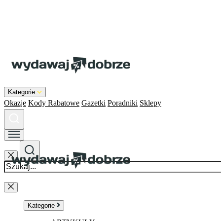
Kategorie
Okazje
Kody Rabatowe
Gazetki
Poradniki
Sklepy
Kategorie