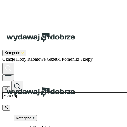
Kategorie
Okazje
Kody Rabatowe
Gazetki
Poradniki
Sklepy
Kategorie