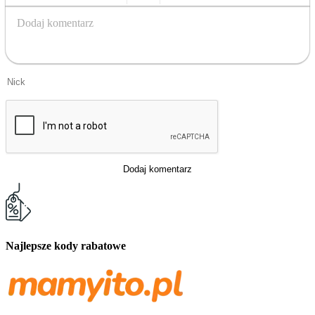
Bold
Italic
Strikethrough
Underline
Emoticons
Insert Image
Dodaj komentarz
Dodaj komentarz
Najlepsze kody rabatowe