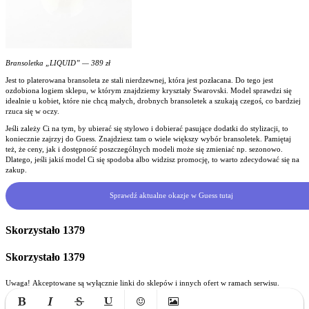
Bransoletka „LIQUID” — 389 zł
Jest to platerowana bransoleta ze stali nierdzewnej, która jest pozłacana. Do tego jest
ozdobiona logiem sklepu, w którym znajdziemy kryształy Swarovski. Model sprawdzi się
idealnie u kobiet, które nie chcą małych, drobnych bransoletek a szukają czegoś, co bardziej
rzuca się w oczy.
Jeśli zależy Ci na tym, by ubierać się stylowo i dobierać pasujące dodatki do stylizacji, to
koniecznie zajrzyj do Guess. Znajdziesz tam o wiele większy wybór bransoletek. Pamiętaj
też, że ceny, jak i dostępność poszczególnych modeli może się zmieniać np. sezonowo.
Dlatego, jeśli jakiś model Ci się spodoba albo widzisz promocję, to warto zdecydować się na
zakup.
Sprawdź aktualne okazje w Guess tutaj
Skorzystało
1379
Skorzystało
1379
Uwaga! Akceptowane są wyłącznie linki do sklepów i innych ofert w ramach serwisu.