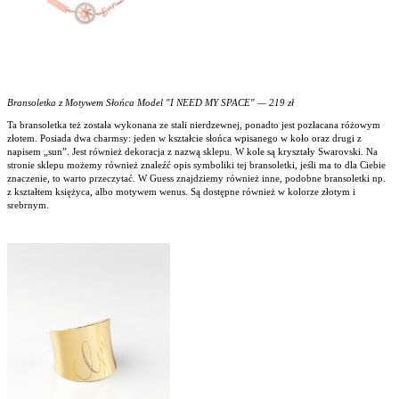
Bransoletka z Motywem Słońca Model "I NEED MY SPACE" — 219 zł
Ta bransoletka też została wykonana ze stali nierdzewnej, ponadto jest pozłacana różowym
złotem. Posiada dwa charmsy: jeden w kształcie słońca wpisanego w koło oraz drugi z
napisem „sun”. Jest również dekoracja z nazwą sklepu. W kole są kryształy Swarovski. Na
stronie sklepu możemy również znaleźć opis symboliki tej bransoletki, jeśli ma to dla Ciebie
znaczenie, to warto przeczytać. W Guess znajdziemy również inne, podobne bransoletki np.
z kształtem księżyca, albo motywem wenus. Są dostępne również w kolorze złotym i
srebrnym.