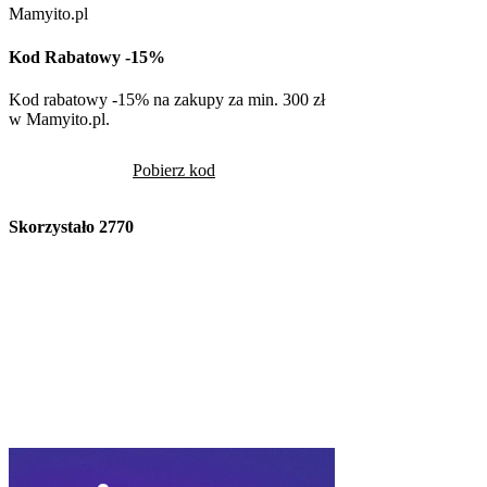
Mamyito.pl
Kod Rabatowy -15%
Kod rabatowy -15% na zakupy za min. 300 zł
w Mamyito.pl.
Pobierz kod
Skorzystało
2770
Volcano
Kod Rabatowy -10
Volcano -10% na cały
rabatowym
Pob