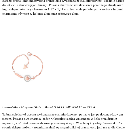
Bardzo prosta i minimalistyczna bransoletka wykonana ze stali nierdzewnej. Idealnie pasuje
do lekkich i dziewczęcych kreacji. Posiada charms w kształcie serca przebitego strzałą oraz
logo sklepu. Wymiary charmsa to 1,17 x 1,34 cm. Jest wiele podobnych wzorów z innymi
charmsami, również w kolorze złota oraz różowego złota.
Bransoletka z Motywem Słońca Model "I NEED MY SPACE" — 219 zł
Ta bransoletka też została wykonana ze stali nierdzewnej, ponadto jest pozłacana różowym
złotem. Posiada dwa charmsy: jeden w kształcie słońca wpisanego w koło oraz drugi z
napisem „sun”. Jest również dekoracja z nazwą sklepu. W kole są kryształy Swarovski. Na
stronie sklepu możemy również znaleźć opis symboliki tej bransoletki, jeśli ma to dla Ciebie