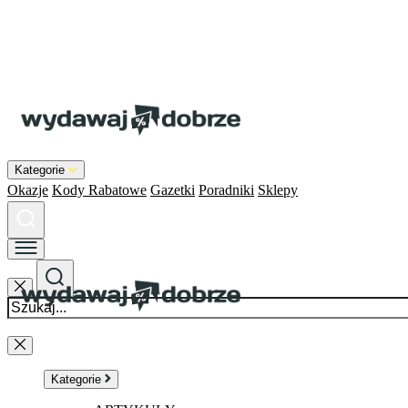
Kategorie
Okazje
Kody Rabatowe
Gazetki
Poradniki
Sklepy
Kategorie