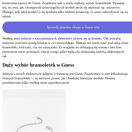
koniecznie zajrzyj do Guess. Znajdziesz tam o wiele większy wybór bransoletek. Pamiętaj
też, że ceny, jak i dostępność poszczególnych modeli może się zmieniać np. sezonowo.
Dlatego, jeśli jakiś model Ci się spodoba albo widzisz promocję, to warto zdecydować się na
zakup.
Sprawdź aktualne okazje w Guess tutaj
Według mnie jednym z najważniejszych elementów ubioru się są dodatki. One potrafią
zamienić pozornie prostą kreację w coś niezwykłego. Dlatego też warto mieć pod ręką różne
bransoletki, kolczyki, czy też naszyjniki. Ze względu na zbliżającą się wiosnę i lato tym
pierwszym warto poświęcić więcej uwagi, gdyż będą one doskonałą ozdobą odsłoniętych
rąk.
Duży wybór bransoletek w Guess
Jednym z moich ulubionych sklepów z biżuterią jest Guess. Znajdziemy w nim kilkadziesiąt
różnych bransoletek — są zarówno proste, jak i bardziej finezyjne modele. Poniżej
przedstawiam kilka według mnie najciekawszych.