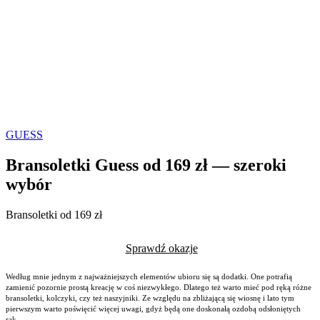
GUESS
Bransoletki Guess od 169 zł — szeroki
wybór
Bransoletki od 169 zł
Sprawdź okazje
Według mnie jednym z najważniejszych elementów ubioru się są dodatki. One potrafią
zamienić pozornie prostą kreację w coś niezwykłego. Dlatego też warto mieć pod ręką różne
bransoletki, kolczyki, czy też naszyjniki. Ze względu na zbliżającą się wiosnę i lato tym
pierwszym warto poświęcić więcej uwagi, gdyż będą one doskonałą ozdobą odsłoniętych
rąk.