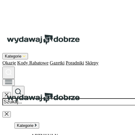
Kategorie
Okazje
Kody Rabatowe
Gazetki
Poradniki
Sklepy
Kategorie