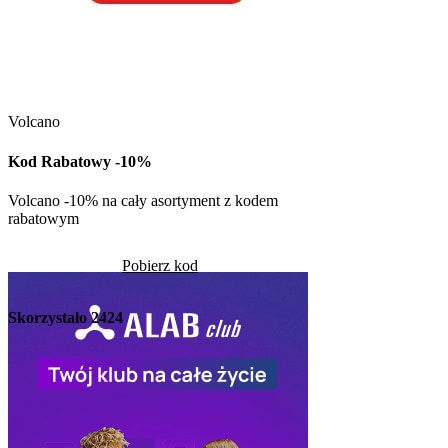
Kuchnia Vikinga
Kod Rabatowy -30
Volcano
Kod rabatowy -30% n
w Kuchni Vikinga
Kod Rabatowy -10%
Pob
Volcano -10% na cały asortyment z kodem
rabatowym
Skorzystało
1274
Pobierz kod
Skorzystało
2424