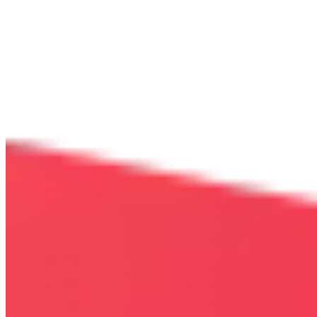
Bezpieczna strona
Połączenie szyfrowane
certyfikatem SSL