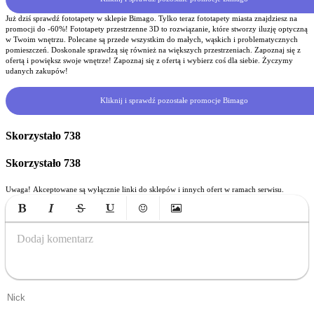
Już dziś sprawdź fototapety w sklepie Bimago. Tylko teraz fototapety miasta znajdziesz na
promocji do -60%! Fototapety przestrzenne 3D to rozwiązanie, które stworzy iluzję optyczną
w Twoim wnętrzu. Polecane są przede wszystkim do małych, wąskich i problematycznych
pomieszczeń. Doskonale sprawdzą się również na większych przestrzeniach. Zapoznaj się z
ofertą i powiększ swoje wnętrze! Zapoznaj się z ofertą i wybierz coś dla siebie. Życzymy
udanych zakupów!
Kliknij i sprawdź pozostałe promocje Bimago
Skorzystało
738
Skorzystało
738
Uwaga! Akceptowane są wyłącznie linki do sklepów i innych ofert w ramach serwisu.
Bold
Italic
Strikethrough
Underline
Emoticons
Insert Image
Dodaj komentarz