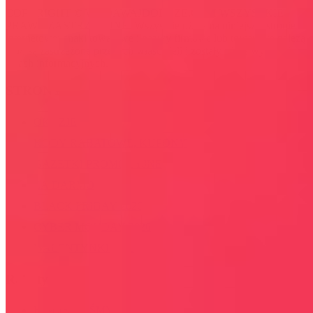
COPYRIGHT © WYDAWAJDOBRZE.COM WSZYSTKIE
PRAWA ZASTRZEŻONE. Wszystkie użyte na niniejszej stronie
internetowej znaki towarowe i nazwy firmowe lub towarowe należą
lub/i są zastrzeżone przez ich właścicieli i zostały użyte wyłącznie w
celach informacyjnych.
STRONY
OKAZJE
KODY RABATOWE, KUPONY
GAZETKI PROMOCYJNE
ZA DARMO
BLACK FRIDAY 2026
CYBER MONDAY 2026
WALENTYNKI 2026
Rabaty
KIM JESTEŚMY