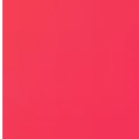
JAK UŻYĆ KOD RABATOWY
REGULAMIN SERWISU
Kontakt
KONTAKT
NEWSLETTER
Bezpieczna strona
Połączenie szyfrowane
certyfikatem SSL
COPYRIGHT © WYDAWAJDOBRZE.COM WSZYSTKIE
PRAWA ZASTRZEŻONE. Wszystkie użyte na niniejszej stronie
internetowej znaki towarowe i nazwy firmowe lub towarowe należą
lub/i są zastrzeżone przez ich właścicieli i zostały użyte wyłącznie w