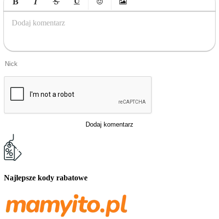
Bold
Italic
Strikethrough
Underline
Emoticons
Insert Image
Dodaj komentarz
Dodaj komentarz
Najlepsze kody rabatowe