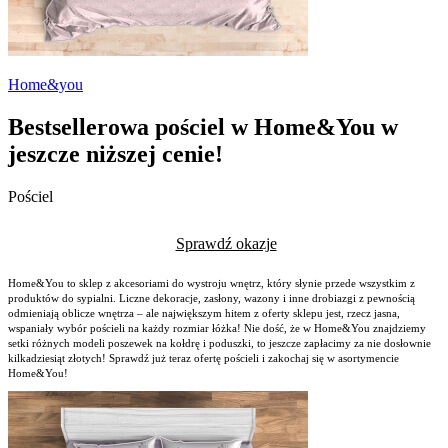
Home&you
Bestsellerowa pościel w Home&You w
jeszcze niższej cenie!
Pościel
Sprawdź okazje
Home&You to sklep z akcesoriami do wystroju wnętrz, który słynie przede wszystkim z
produktów do sypialni. Liczne dekoracje, zasłony, wazony i inne drobiazgi z pewnością
odmieniają oblicze wnętrza – ale największym hitem z oferty sklepu jest, rzecz jasna,
wspaniały wybór pościeli na każdy rozmiar łóżka! Nie dość, że w Home&You znajdziemy
setki różnych modeli poszewek na kołdrę i poduszki, to jeszcze zapłacimy za nie dosłownie
kilkadziesiąt złotych! Sprawdź już teraz ofertę pościeli i zakochaj się w asortymencie
Home&You!