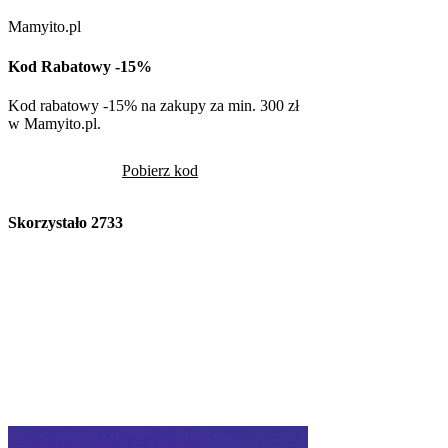
Mamyito.pl
Kod Rabatowy -15%
Kod rabatowy -15% na zakupy za min. 300 zł
w Mamyito.pl.
Pobierz kod
Skorzystało
2733
Volcano
Kod Rabatowy -10
Volcano -10% na cały
rabatowym
Pob