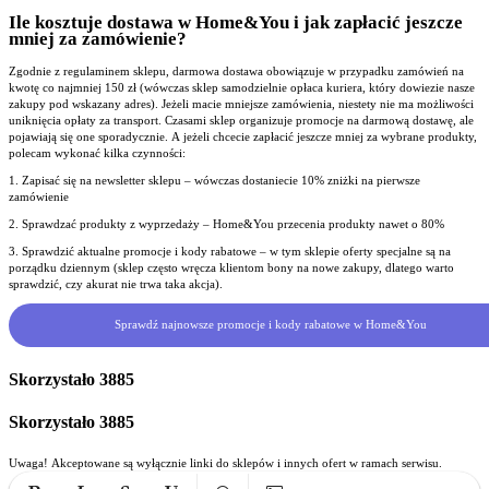
Ile kosztuje dostawa w Home&You i jak zapłacić jeszcze
mniej za zamówienie?
Zgodnie z regulaminem sklepu, darmowa dostawa obowiązuje w przypadku zamówień na
kwotę co najmniej 150 zł (wówczas sklep samodzielnie opłaca kuriera, który dowiezie nasze
zakupy pod wskazany adres). Jeżeli macie mniejsze zamówienia, niestety nie ma możliwości
uniknięcia opłaty za transport. Czasami sklep organizuje promocje na darmową dostawę, ale
pojawiają się one sporadycznie. A jeżeli chcecie zapłacić jeszcze mniej za wybrane produkty,
polecam wykonać kilka czynności:
1. Zapisać się na newsletter sklepu – wówczas dostaniecie 10% zniżki na pierwsze
zamówienie
2. Sprawdzać produkty z wyprzedaży – Home&You przecenia produkty nawet o 80%
3. Sprawdzić aktualne promocje i kody rabatowe – w tym sklepie oferty specjalne są na
porządku dziennym (sklep często wręcza klientom bony na nowe zakupy, dlatego warto
sprawdzić, czy akurat nie trwa taka akcja).
Sprawdź najnowsze promocje i kody rabatowe w Home&You
Skorzystało
3885
Skorzystało
3885
Uwaga! Akceptowane są wyłącznie linki do sklepów i innych ofert w ramach serwisu.