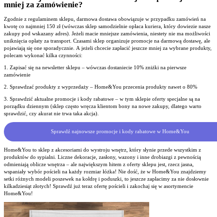
mniej za zamówienie?
Zgodnie z regulaminem sklepu, darmowa dostawa obowiązuje w przypadku zamówień na
kwotę co najmniej 150 zł (wówczas sklep samodzielnie opłaca kuriera, który dowiezie nasze
zakupy pod wskazany adres). Jeżeli macie mniejsze zamówienia, niestety nie ma możliwości
uniknięcia opłaty za transport. Czasami sklep organizuje promocje na darmową dostawę, ale
pojawiają się one sporadycznie. A jeżeli chcecie zapłacić jeszcze mniej za wybrane produkty,
polecam wykonać kilka czynności:
1. Zapisać się na newsletter sklepu – wówczas dostaniecie 10% zniżki na pierwsze
zamówienie
2. Sprawdzać produkty z wyprzedaży – Home&You przecenia produkty nawet o 80%
3. Sprawdzić aktualne promocje i kody rabatowe – w tym sklepie oferty specjalne są na
porządku dziennym (sklep często wręcza klientom bony na nowe zakupy, dlatego warto
sprawdzić, czy akurat nie trwa taka akcja).
Sprawdź najnowsze promocje i kody rabatowe w Home&You
Home&You to sklep z akcesoriami do wystroju wnętrz, który słynie przede wszystkim z
produktów do sypialni. Liczne dekoracje, zasłony, wazony i inne drobiazgi z pewnością
odmieniają oblicze wnętrza – ale największym hitem z oferty sklepu jest, rzecz jasna,
wspaniały wybór pościeli na każdy rozmiar łóżka! Nie dość, że w Home&You znajdziemy
setki różnych modeli poszewek na kołdrę i poduszki, to jeszcze zapłacimy za nie dosłownie
kilkadziesiąt złotych! Sprawdź już teraz ofertę pościeli i zakochaj się w asortymencie
Home&You!