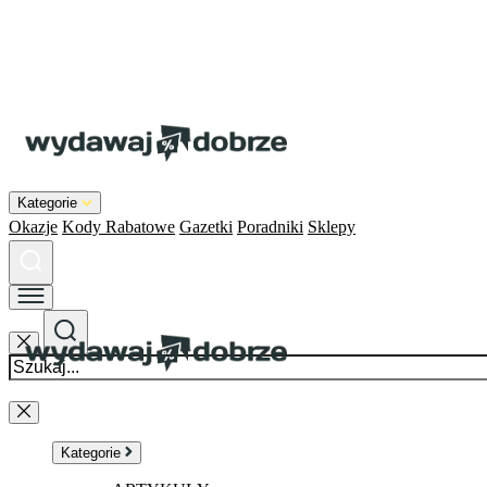
Kategorie
Okazje
Kody Rabatowe
Gazetki
Poradniki
Sklepy
Kategorie