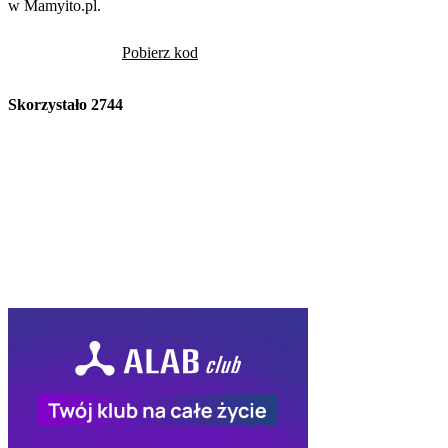
w Mamyito.pl.
Pobierz kod
Skorzystało
2744
Volcano
Kod Rabatowy -10
Volcano -10% na cały
rabatowym
Pob
Skorzystało
2417