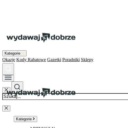
Kategorie
Okazje
Kody Rabatowe
Gazetki
Poradniki
Sklepy
Kategorie