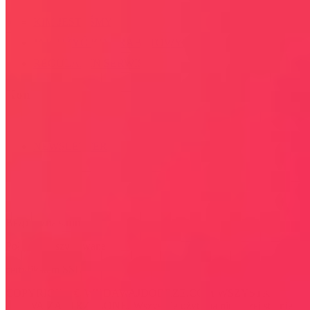
KIM JESTEŚMY
JAK UŻYĆ KOD RABATOWY
REGULAMIN SERWISU
Kontakt
KONTAKT
NEWSLETTER
Bezpieczna strona
Połączenie szyfrowane
certyfikatem SSL
COPYRIGHT © WYDAWAJDOBRZE.COM WSZYSTKIE
PRAWA ZASTRZEŻONE. Wszystkie użyte na niniejszej stronie