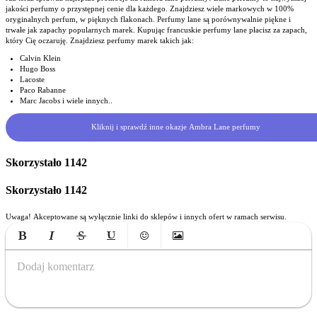
jakości perfumy o przystępnej cenie dla każdego. Znajdziesz wiele markowych w 100%
oryginalnych perfum, w pięknych flakonach. Perfumy lane są porównywalnie piękne i
trwałe jak zapachy popularnych marek. Kupując francuskie perfumy lane płacisz za zapach,
który Cię oczaruję. Znajdziesz perfumy marek takich jak:
Calvin Klein
Hugo Boss
Lacoste
Paco Rabanne
Marc Jacobs i wiele innych..
Kliknij i sprawdź inne okazje Ambra Lane perfumy
Skorzystało
1142
Skorzystało
1142
Uwaga! Akceptowane są wyłącznie linki do sklepów i innych ofert w ramach serwisu.
Bold
Italic
Strikethrough
Underline
Emoticons
Insert Image
Dodaj komentarz