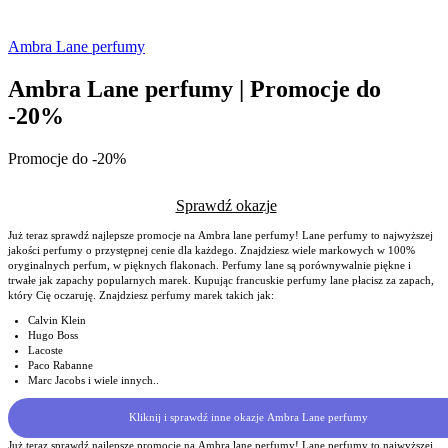
Ambra Lane perfumy
Ambra Lane perfumy | Promocje do
-20%
Promocje do -20%
Sprawdź okazje
Już teraz sprawdź najlepsze promocje na Ambra lane perfumy! Lane perfumy to najwyższej
jakości perfumy o przystępnej cenie dla każdego. Znajdziesz wiele markowych w 100%
oryginalnych perfum, w pięknych flakonach. Perfumy lane są porównywalnie piękne i
trwałe jak zapachy popularnych marek. Kupując francuskie perfumy lane płacisz za zapach,
który Cię oczaruję. Znajdziesz perfumy marek takich jak:
Calvin Klein
Hugo Boss
Lacoste
Paco Rabanne
Marc Jacobs i wiele innych..
Kliknij i sprawdź inne okazje Ambra Lane perfumy
Już teraz sprawdź najlepsze promocje na Ambra lane perfumy! Lane perfumy to najwyższej