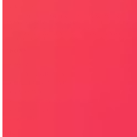
certyfikatem SSL
COPYRIGHT © WYDAWAJDOBRZE.COM WSZYSTKIE
PRAWA ZASTRZEŻONE. Wszystkie użyte na niniejszej stronie
internetowej znaki towarowe i nazwy firmowe lub towarowe należą
lub/i są zastrzeżone przez ich właścicieli i zostały użyte wyłącznie w
celach informacyjnych.
STRONY
OKAZJE
KODY RABATOWE, KUPONY
GAZETKI PROMOCYJNE
ZA DARMO
BLACK FRIDAY 2026
CYBER MONDAY 2026
WALENTYNKI 2026
Rabaty