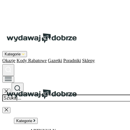
Kategorie
Okazje
Kody Rabatowe
Gazetki
Poradniki
Sklepy
Kategorie