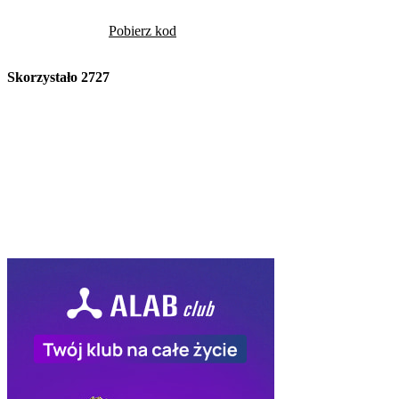
Pobierz kod
Skorzystało
2727
Volcano
Kod Rabatowy -10
Volcano -10% na cały
rabatowym
Pob
Skorzystało
2406