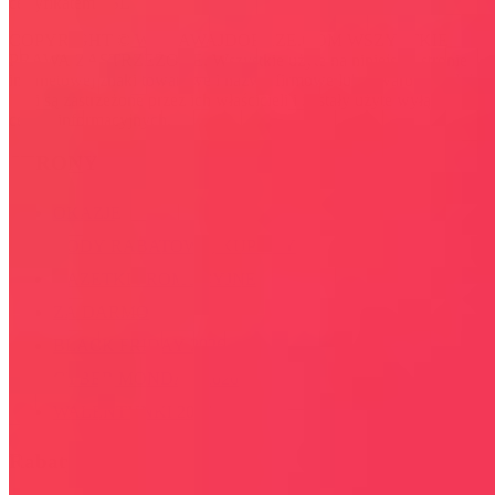
certyfikatem SSL
COPYRIGHT © WYDAWAJDOBRZE.COM WSZYSTKIE
PRAWA ZASTRZEŻONE. Wszystkie użyte na niniejszej stronie
internetowej znaki towarowe i nazwy firmowe lub towarowe należą
lub/i są zastrzeżone przez ich właścicieli i zostały użyte wyłącznie w
celach informacyjnych.
STRONY
OKAZJE
KODY RABATOWE, KUPONY
GAZETKI PROMOCYJNE
ZA DARMO
BLACK FRIDAY 2026
CYBER MONDAY 2026
WALENTYNKI 2026
Rabaty