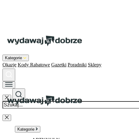
Kategorie
Okazje
Kody Rabatowe
Gazetki
Poradniki
Sklepy
Kategorie