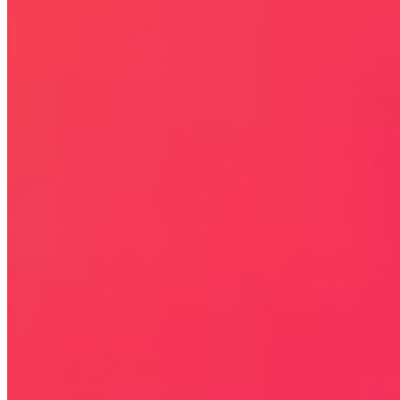
KIM JESTEŚMY
JAK UŻYĆ KOD RABATOWY
REGULAMIN SERWISU
Kontakt
KONTAKT
NEWSLETTER
Bezpieczna strona
Połączenie szyfrowane
certyfikatem SSL
COPYRIGHT © WYDAWAJDOBRZE.COM WSZYSTKIE
PRAWA ZASTRZEŻONE. Wszystkie użyte na niniejszej stronie
internetowej znaki towarowe i nazwy firmowe lub towarowe należą